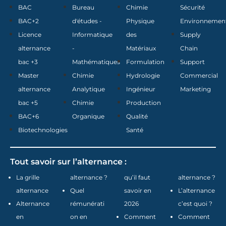
BAC
Bureau
Chimie
Sécurité
BAC+2
d'études -
Physique
Environnemen
Licence
Informatique
des
Supply
alternance
-
Matériaux
Chain
bac +3
Mathématiques
Formulation
Support
Master
Chimie
Hydrologie
Commercial
alternance
Analytique
Ingénieur
Marketing
bac +5
Chimie
Production
BAC+6
Organique
Qualité
Biotechnologies
Santé
Tout savoir sur l’alternance :
La grille
alternance ?
qu’il faut
alternance ?
alternance
Quel
savoir en
L’alternance
Alternance
rémunérati
2026
c’est quoi ?
en
on en
Comment
Comment