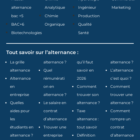
alternance
Analytique
Ingénieur
Marketing
bac +5
Chimie
Production
BAC+6
Organique
Qualité
Biotechnologies
Santé
Tout savoir sur l’alternance :
La grille
alternance ?
qu’il faut
alternance ?
alternance
Quel
savoir en
L’alternance
Alternance
rémunérati
2026
c’est quoi ?
en
on en
Comment
Comment
entreprise
alternance ?
trouver son
trouver une
Quelles
Le salaire en
alternance ?
alternance ?
aides pour
contrat
Taxe
Comment
les
d’alternance
alternance :
rompre un
étudiants en
Trouver une
tout savoir
contrat
alternance ?
entreprise
Définition
d’alternance