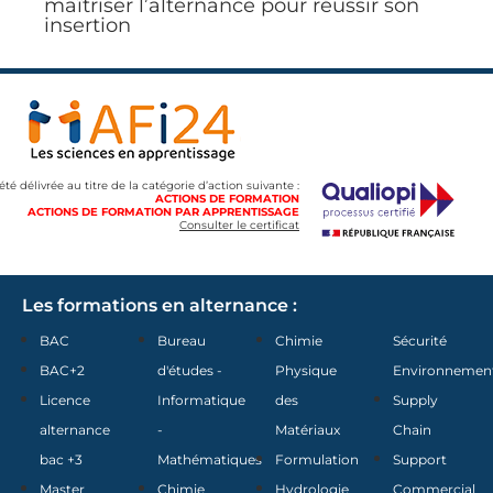
maîtriser l’alternance pour réussir son
insertion
 été délivrée au titre de la catégorie d’action suivante :
ACTIONS DE FORMATION
ACTIONS DE FORMATION PAR APPRENTISSAGE
Consulter le certificat
Les formations en alternance :
BAC
Bureau
Chimie
Sécurité
BAC+2
d'études -
Physique
Environnemen
Licence
Informatique
des
Supply
alternance
-
Matériaux
Chain
bac +3
Mathématiques
Formulation
Support
Master
Chimie
Hydrologie
Commercial