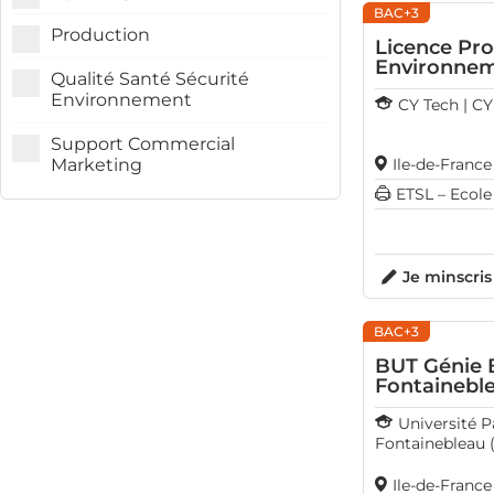
BAC+3
Production
Licence Pro
Environnem
Qualité Santé Sécurité
Environnement
CY Tech | CY
Support Commercial
Marketing
Ile-de-Fran
ETSL – Ecole
Je minscris
BAC+3
BUT Génie B
Fontainebl
Université P
Fontainebleau 
Ile-de-Fran