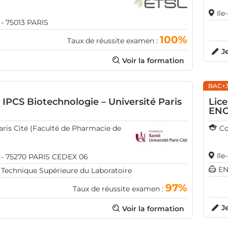
Ile
 - 75013 PARIS
100%
Taux de réussite examen :
J
Voir la formation
BAC+
 IPCS Biotechnologie – Université Paris
Lic
EN
aris Cité (Faculté de Pharmacie de
Co
Ile
e - 75270 PARIS CEDEX 06
EN
 Technique Supérieure du Laboratoire
97%
Taux de réussite examen :
J
Voir la formation