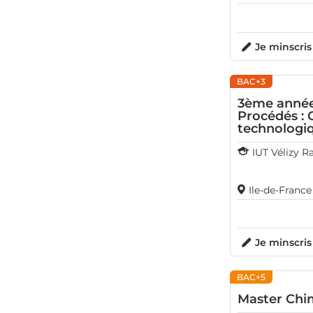
Je minscris
BAC+3
3ème année
Procédés : 
technologiq
IUT Vélizy 
Ile-de-France
Je minscris
BAC+5
Master Chim