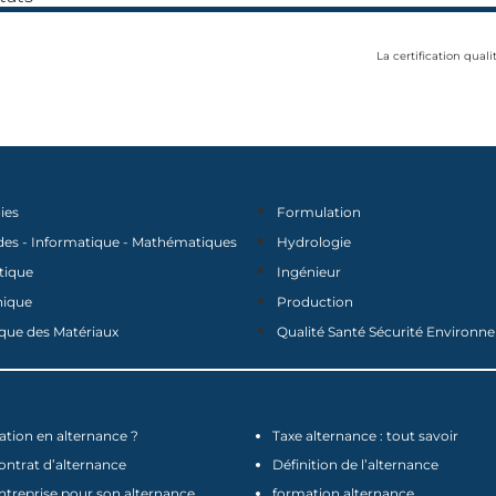
La certification quali
ies
Formulation
des - Informatique - Mathématiques
Hydrologie
tique
Ingénieur
nique
Production
que des Matériaux
Qualité Santé Sécurité Environ
tion en alternance ?
Taxe alternance : tout savoir
contrat d’alternance
Définition de l’alternance
ntreprise pour son alternance
formation alternance