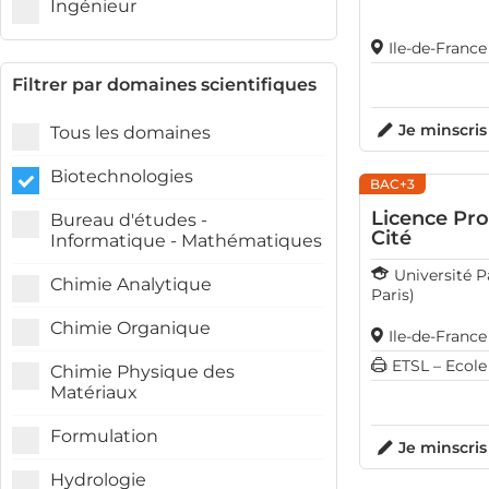
Ingénieur
Ile-de-France
Filtrer par domaines scientifiques
Je minscris
Tous les domaines
Biotechnologies
BAC+3
Licence Pro
Bureau d'études -
Cité
Informatique - Mathématiques
Université P
Chimie Analytique
Paris)
Chimie Organique
Ile-de-Franc
ETSL – Ecole
Chimie Physique des
Matériaux
Formulation
Je minscris
Hydrologie