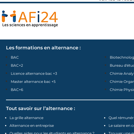
Les formations en alternance :
BAC
Biotechnolog
BAC+2
Bureau d'étu
Licence alternance bac +3
Chimie Analy
Master alternance bac +5
Chimie Orga
BAC+6
Chimie Physi
Tout savoir sur l’alternance :
La grille alternance
Quel rémunéra
Alternance en entreprise
Le salaire en 
Quelles aides pour les étudiants en alternance ?
Trouver une e