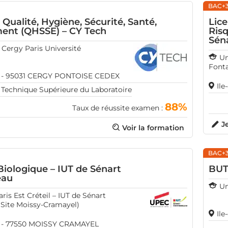
BAC+
 Qualité, Hygiène, Sécurité, Santé,
Lic
ent (QHSSE) – CY Tech
Risq
Sén
 Cergy Paris Université
Un
Fonta
ce - 95031 CERGY PONTOISE CEDEX
Il
 Technique Supérieure du Laboratoire
88%
Taux de réussite examen :
J
Voir la formation
BAC+
iologique – IUT de Sénart
BUT
eau
Un
aris Est Créteil – IUT de Sénart
(Site Moissy-Cramayel)
Ile
ce - 77550 MOISSY CRAMAYEL