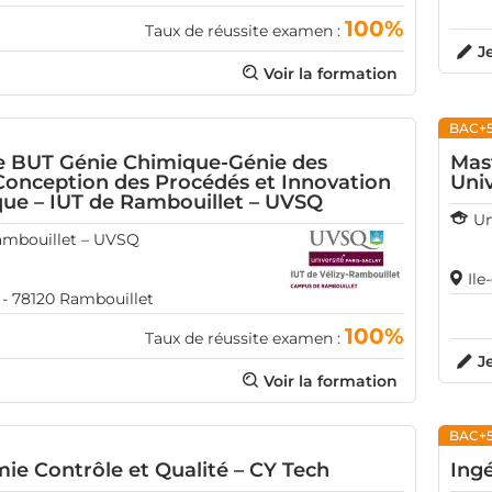
100%
Taux de réussite examen :
J
Voir la formation
BAC+
 BUT Génie Chimique-Génie des
Mas
Conception des Procédés et Innovation
Univ
ue – IUT de Rambouillet – UVSQ
Un
Rambouillet – UVSQ
Ile
 - 78120 Rambouillet
100%
Taux de réussite examen :
J
Voir la formation
BAC+
ie Contrôle et Qualité – CY Tech
Ing