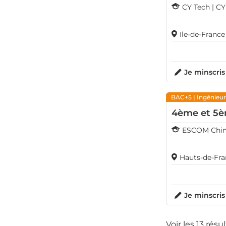
CY Tech | CY
Ile-de-Fran
Je minscris
BAC+5
| Ingénieu
4ème et 5è
ESCOM Chi
Hauts-de-Fr
Je minscris
Voir les 13 résu