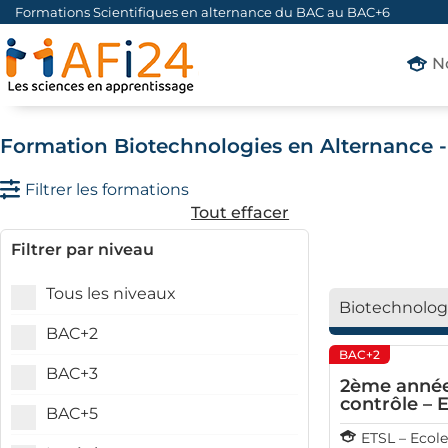
Formations Scientifiques en alternance du BAC au BAC+6
N
Formation Biotechnologies en Alternance 
Filtrer les formations
Tout effacer
Filtrer par niveau
Tous les niveaux
Biotechnolog
BAC+2
BAC+2
BAC+3
2ème année 
contrôle – 
BAC+5
ETSL – Ecol