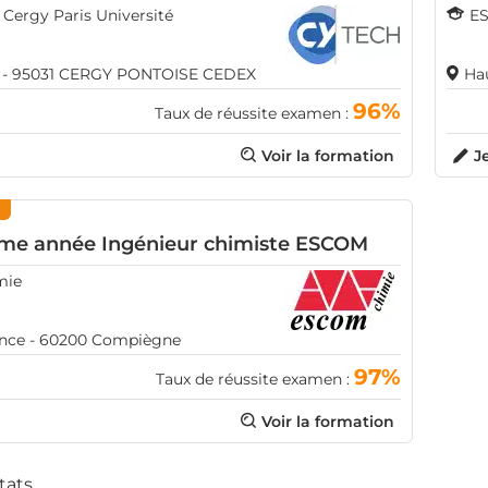
 Cergy Paris Université
E
ce - 95031 CERGY PONTOISE CEDEX
Ha
96%
Taux de réussite examen :
Voir la formation
J
r
me année Ingénieur chimiste ESCOM
mie
ance - 60200 Compiègne
97%
Taux de réussite examen :
Voir la formation
ltats