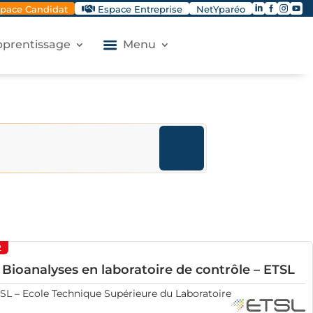




pace Candidat
Espace Entreprise
NetYparéo
apprentissage
Menu
2
Bioanalyses en laboratoire de contrôle – ETSL
SL – Ecole Technique Supérieure du Laboratoire