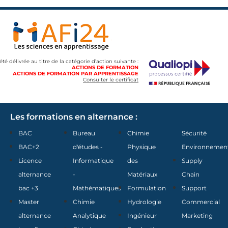
 été délivrée au titre de la catégorie d’action suivante :
ACTIONS DE FORMATION
ACTIONS DE FORMATION PAR APPRENTISSAGE
Consulter le certificat
Les formations en alternance :
BAC
Bureau
Chimie
Sécurité
BAC+2
d'études -
Physique
Environnemen
Licence
Informatique
des
Supply
alternance
-
Matériaux
Chain
bac +3
Mathématiques
Formulation
Support
Master
Chimie
Hydrologie
Commercial
alternance
Analytique
Ingénieur
Marketing