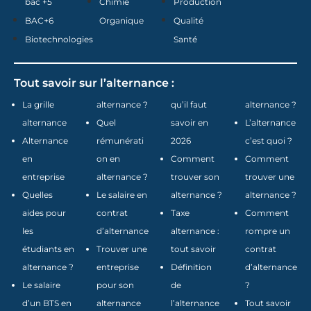
bac +5
Chimie
Production
BAC+6
Organique
Qualité
Biotechnologies
Santé
Tout savoir sur l’alternance :
La grille
alternance ?
qu’il faut
alternance ?
alternance
Quel
savoir en
L’alternance
Alternance
rémunérati
2026
c’est quoi ?
en
on en
Comment
Comment
entreprise
alternance ?
trouver son
trouver une
Quelles
Le salaire en
alternance ?
alternance ?
aides pour
contrat
Taxe
Comment
les
d’alternance
alternance :
rompre un
étudiants en
Trouver une
tout savoir
contrat
alternance ?
entreprise
Définition
d’alternance
Le salaire
pour son
de
?
d’un BTS en
alternance
l’alternance
Tout savoir