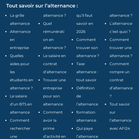
Tout savoir sur l’alternance :
La grille
alternance ?
qu’il faut
alternance ?
alternance
Quel
savoir en
L’alternance
Alternance
rémunérati
2026
c’est quoi ?
en
on en
Comment
Comment
entreprise
alternance ?
trouver son
trouver une
Quelles
Le salaire en
alternance ?
alternance ?
aides pour
contrat
Taxe
Comment
les
d’alternance
alternance :
rompre un
étudiants en
Trouver une
tout savoir
contrat
alternance ?
entreprise
Définition
d’alternance
Le salaire
pour son
de
?
d’un BTS en
alternance
l’alternance
Tout savoir
alternance
Comment
formation
sur
Comment
avoir la
alternance
l’alternance
rechercher
prime
Qui paye
avec AFi24
une
d’activité en
l’alternance