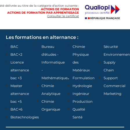
 été délivrée au titre de la catégorie d’action suivante :
ACTIONS DE FORMATION
ACTIONS DE FORMATION PAR APPRENTISSAGE
Consulter le certificat
Les formations en alternance :
BAC
Bureau
Chimie
Sécurité
BAC+2
d'études -
Physique
Environnemen
Licence
Informatique
des
Supply
alternance
-
Matériaux
Chain
bac +3
Mathématiques
Formulation
Support
Master
Chimie
Hydrologie
Commercial
alternance
Analytique
Ingénieur
Marketing
bac +5
Chimie
Production
BAC+6
Organique
Qualité
Biotechnologies
Santé