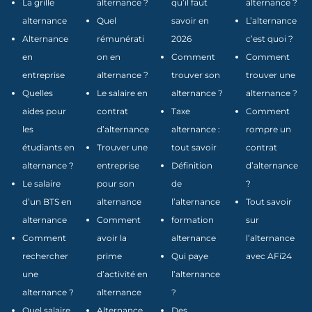
La grille
alternance ?
qu’il faut
alternance ?
alternance
Quel
savoir en
L’alternance
Alternance
rémunérati
2026
c’est quoi ?
en
on en
Comment
Comment
entreprise
alternance ?
trouver son
trouver une
Quelles
Le salaire en
alternance ?
alternance ?
aides pour
contrat
Taxe
Comment
les
d’alternance
alternance :
rompre un
étudiants en
Trouver une
tout savoir
contrat
alternance ?
entreprise
Définition
d’alternance
Le salaire
pour son
de
?
d’un BTS en
alternance
l’alternance
Tout savoir
alternance
Comment
formation
sur
Comment
avoir la
alternance
l’alternance
rechercher
prime
Qui paye
avec AFi24
une
d’activité en
l’alternance
alternance ?
alternance
?
Quel salaire
Alternance
Des