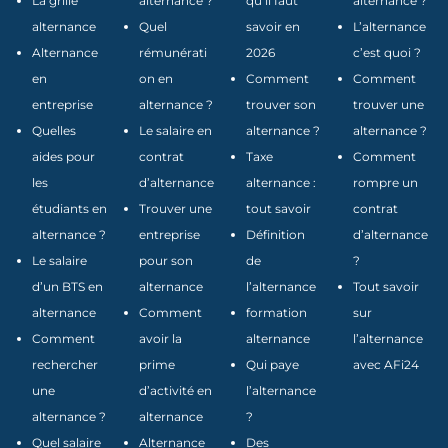
La grille
alternance ?
qu’il faut
alternance ?
alternance
Quel
savoir en
L’alternance
Alternance
rémunérati
2026
c’est quoi ?
en
on en
Comment
Comment
entreprise
alternance ?
trouver son
trouver une
Quelles
Le salaire en
alternance ?
alternance ?
aides pour
contrat
Taxe
Comment
les
d’alternance
alternance :
rompre un
étudiants en
Trouver une
tout savoir
contrat
alternance ?
entreprise
Définition
d’alternance
Le salaire
pour son
de
?
d’un BTS en
alternance
l’alternance
Tout savoir
alternance
Comment
formation
sur
Comment
avoir la
alternance
l’alternance
rechercher
prime
Qui paye
avec AFi24
une
d’activité en
l’alternance
alternance ?
alternance
?
Quel salaire
Alternance
Des