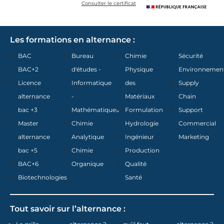
Consulter le certificat
Les formations en alternance :
BAC
Bureau
Chimie
Sécurité
BAC+2
d'études -
Physique
Environnemen
Licence
Informatique
des
Supply
alternance
-
Matériaux
Chain
bac +3
Mathématiques
Formulation
Support
Master
Chimie
Hydrologie
Commercial
alternance
Analytique
Ingénieur
Marketing
bac +5
Chimie
Production
BAC+6
Organique
Qualité
Biotechnologies
Santé
Tout savoir sur l’alternance :