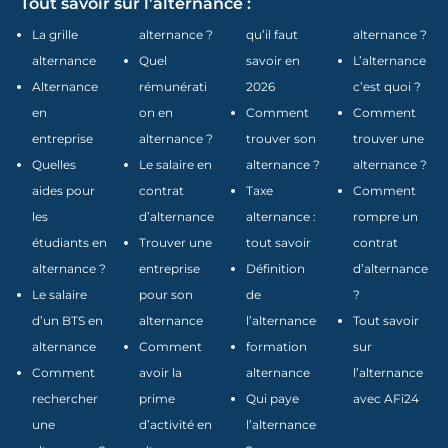
Tout savoir sur l’alternance :
La grille
alternance ?
qu’il faut
alternance ?
alternance
Quel
savoir en
L’alternance
Alternance
rémunérati
2026
c’est quoi ?
en
on en
Comment
Comment
entreprise
alternance ?
trouver son
trouver une
Quelles
Le salaire en
alternance ?
alternance ?
aides pour
contrat
Taxe
Comment
les
d’alternance
alternance :
rompre un
étudiants en
Trouver une
tout savoir
contrat
alternance ?
entreprise
Définition
d’alternance
Le salaire
pour son
de
?
d’un BTS en
alternance
l’alternance
Tout savoir
alternance
Comment
formation
sur
Comment
avoir la
alternance
l’alternance
rechercher
prime
Qui paye
avec AFi24
une
d’activité en
l’alternance