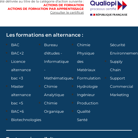
 été délivrée au titre de la catégorie d’action suivante :
ACTIONS DE FORMATION
ACTIONS DE FORMATION PAR APPRENTISSAGE
Consulter le certificat
Les formations en alternance :
BAC
Bureau
Chimie
Sécurité
BAC+2
d'études -
Physique
Environnemen
Licence
Informatique
des
Supply
alternance
-
Matériaux
Chain
bac +3
Mathématiques
Formulation
Support
Master
Chimie
Hydrologie
Commercial
alternance
Analytique
Ingénieur
Marketing
bac +5
Chimie
Production
BAC+6
Organique
Qualité
Biotechnologies
Santé