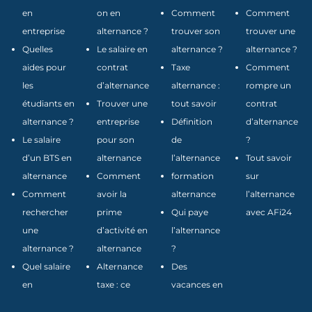
en
on en
Comment
Comment
entreprise
alternance ?
trouver son
trouver une
Quelles
Le salaire en
alternance ?
alternance ?
aides pour
contrat
Taxe
Comment
les
d’alternance
alternance :
rompre un
étudiants en
Trouver une
tout savoir
contrat
alternance ?
entreprise
Définition
d’alternance
Le salaire
pour son
de
?
d’un BTS en
alternance
l’alternance
Tout savoir
alternance
Comment
formation
sur
Comment
avoir la
alternance
l’alternance
rechercher
prime
Qui paye
avec AFi24
une
d’activité en
l’alternance
alternance ?
alternance
?
Quel salaire
Alternance
Des
en
taxe : ce
vacances en