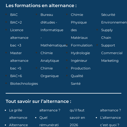
Les formations en alternance :
BAC
Bureau
Chimie
Sécurité
BAC+2
d'études -
Physique
Environnemen
Licence
Informatique
des
Supply
alternance
-
Matériaux
Chain
bac +3
Mathématiques
Formulation
Support
Master
Chimie
Hydrologie
Commercial
alternance
Analytique
Ingénieur
Marketing
bac +5
Chimie
Production
BAC+6
Organique
Qualité
Biotechnologies
Santé
Tout savoir sur l’alternance :
La grille
alternance ?
qu’il faut
alternance ?
alternance
Quel
savoir en
L’alternance
Alternance
rémunérati
2026
c’est quoi ?