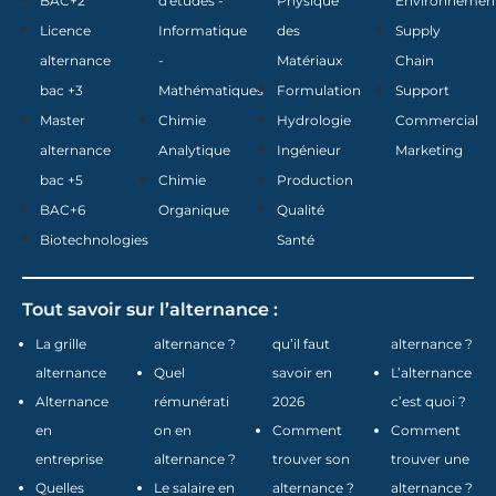
BAC+2
d'études -
Physique
Environnemen
Licence
Informatique
des
Supply
alternance
-
Matériaux
Chain
bac +3
Mathématiques
Formulation
Support
Master
Chimie
Hydrologie
Commercial
alternance
Analytique
Ingénieur
Marketing
bac +5
Chimie
Production
BAC+6
Organique
Qualité
Biotechnologies
Santé
Tout savoir sur l’alternance :
La grille
alternance ?
qu’il faut
alternance ?
alternance
Quel
savoir en
L’alternance
Alternance
rémunérati
2026
c’est quoi ?
en
on en
Comment
Comment
entreprise
alternance ?
trouver son
trouver une
Quelles
Le salaire en
alternance ?
alternance ?