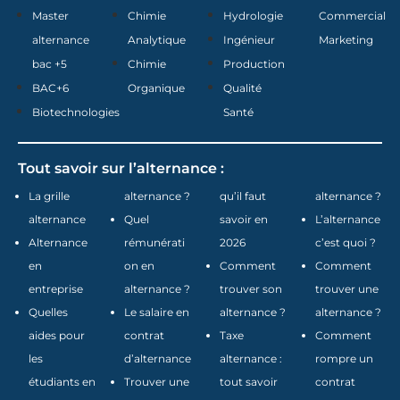
Master
Chimie
Hydrologie
Commercial
alternance
Analytique
Ingénieur
Marketing
bac +5
Chimie
Production
BAC+6
Organique
Qualité
Biotechnologies
Santé
Tout savoir sur l’alternance :
La grille
alternance ?
qu’il faut
alternance ?
alternance
Quel
savoir en
L’alternance
Alternance
rémunérati
2026
c’est quoi ?
en
on en
Comment
Comment
entreprise
alternance ?
trouver son
trouver une
Quelles
Le salaire en
alternance ?
alternance ?
aides pour
contrat
Taxe
Comment
les
d’alternance
alternance :
rompre un
étudiants en
Trouver une
tout savoir
contrat