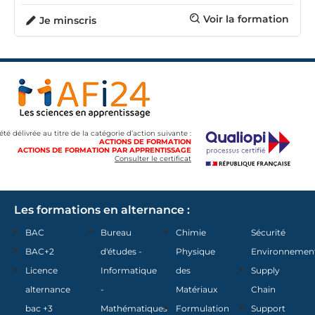
Voir la formation
Je minscris
 été délivrée au titre de la catégorie d’action suivante :
ACTIONS DE FORMATION
ACTIONS DE FORMATION PAR APPRENTISSAGE
Consulter le certificat
Les formations en alternance :
BAC
Bureau
Chimie
Sécurité
BAC+2
d'études -
Physique
Environnemen
Licence
Informatique
des
Supply
alternance
-
Matériaux
Chain
bac +3
Mathématiques
Formulation
Support