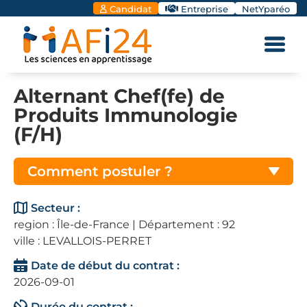
Candidat
Entreprise
NetYparéo
Alternant Chef(fe) de
Produits Immunologie
(F/H)
Comment postuler ?
Secteur :
region : Île-de-France | Département : 92
ville : LEVALLOIS-PERRET
Date de début du contrat :
2026-09-01
Durée du contrat :