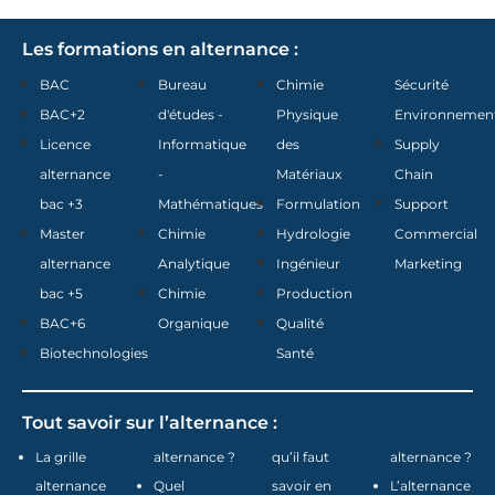
Les formations en alternance :
BAC
Bureau
Chimie
Sécurité
BAC+2
d'études -
Physique
Environnemen
Licence
Informatique
des
Supply
alternance
-
Matériaux
Chain
bac +3
Mathématiques
Formulation
Support
Master
Chimie
Hydrologie
Commercial
alternance
Analytique
Ingénieur
Marketing
bac +5
Chimie
Production
BAC+6
Organique
Qualité
Biotechnologies
Santé
Tout savoir sur l’alternance :
La grille
alternance ?
qu’il faut
alternance ?
alternance
Quel
savoir en
L’alternance