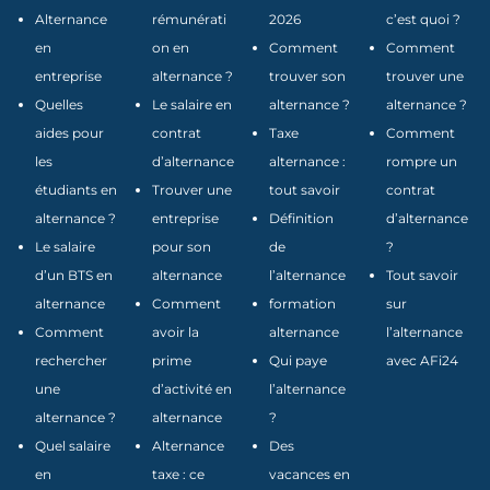
Alternance
rémunérati
2026
c’est quoi ?
en
on en
Comment
Comment
entreprise
alternance ?
trouver son
trouver une
Quelles
Le salaire en
alternance ?
alternance ?
aides pour
contrat
Taxe
Comment
les
d’alternance
alternance :
rompre un
étudiants en
Trouver une
tout savoir
contrat
alternance ?
entreprise
Définition
d’alternance
Le salaire
pour son
de
?
d’un BTS en
alternance
l’alternance
Tout savoir
alternance
Comment
formation
sur
Comment
avoir la
alternance
l’alternance
rechercher
prime
Qui paye
avec AFi24
une
d’activité en
l’alternance
alternance ?
alternance
?
Quel salaire
Alternance
Des
en
taxe : ce
vacances en