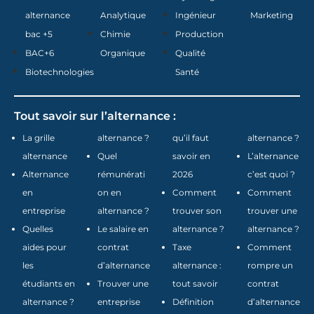
alternance
Analytique
Ingénieur
Marketing
bac +5
Chimie
Production
BAC+6
Organique
Qualité
Biotechnologies
Santé
Tout savoir sur l’alternance :
La grille
alternance ?
qu’il faut
alternance ?
alternance
Quel
savoir en
L’alternance
Alternance
rémunérati
2026
c’est quoi ?
en
on en
Comment
Comment
entreprise
alternance ?
trouver son
trouver une
Quelles
Le salaire en
alternance ?
alternance ?
aides pour
contrat
Taxe
Comment
les
d’alternance
alternance :
rompre un
étudiants en
Trouver une
tout savoir
contrat
alternance ?
entreprise
Définition
d’alternance