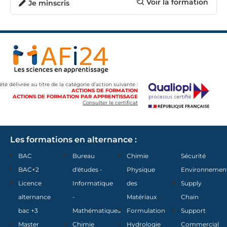
Voir la formation
Je minscris
 été délivrée au titre de la catégorie d’action suivante :
ACTIONS DE FORMATION
ACTIONS DE FORMATION PAR APPRENTISSAGE
Consulter le certificat
Les formations en alternance :
BAC
Bureau
Chimie
Sécurité
BAC+2
d'études -
Physique
Environnemen
Licence
Informatique
des
Supply
alternance
-
Matériaux
Chain
bac +3
Mathématiques
Formulation
Support
Master
Chimie
Hydrologie
Commercial