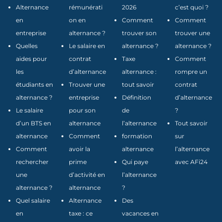
Alternance
rémunérati
2026
c’est quoi ?
en
on en
Comment
Comment
entreprise
alternance ?
trouver son
trouver une
Quelles
Le salaire en
alternance ?
alternance ?
aides pour
contrat
Taxe
Comment
les
d’alternance
alternance :
rompre un
étudiants en
Trouver une
tout savoir
contrat
alternance ?
entreprise
Définition
d’alternance
Le salaire
pour son
de
?
d’un BTS en
alternance
l’alternance
Tout savoir
alternance
Comment
formation
sur
Comment
avoir la
alternance
l’alternance
rechercher
prime
Qui paye
avec AFi24
une
d’activité en
l’alternance
alternance ?
alternance
?
Quel salaire
Alternance
Des
en
taxe : ce
vacances en