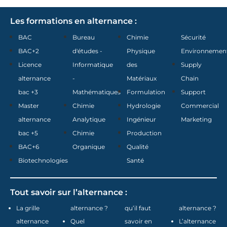
Les formations en alternance :
BAC
Bureau
Chimie
Sécurité
BAC+2
d'études -
Physique
Environnemen
Licence
Informatique
des
Supply
alternance
-
Matériaux
Chain
bac +3
Mathématiques
Formulation
Support
Master
Chimie
Hydrologie
Commercial
alternance
Analytique
Ingénieur
Marketing
bac +5
Chimie
Production
BAC+6
Organique
Qualité
Biotechnologies
Santé
Tout savoir sur l’alternance :
La grille
alternance ?
qu’il faut
alternance ?
alternance
Quel
savoir en
L’alternance