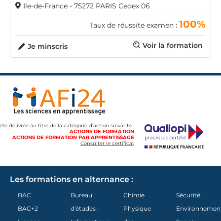
Ile-de-France - 75272 PARIS Cedex 06
100%
Taux de réussite examen :
Voir la formation
Je minscris
 été délivrée au titre de la catégorie d’action suivante :
ACTIONS DE FORMATION
ACTIONS DE FORMATION PAR APPRENTISSAGE
Consulter le certificat
Les formations en alternance :
BAC
Bureau
Chimie
Sécurité
BAC+2
d'études -
Physique
Environnemen