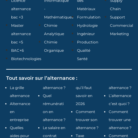
Licence
Informatique
des
Supply
alternance
-
Matériaux
Chain
bac +3
Mathématiques
Formulation
Support
Master
Chimie
Hydrologie
Commercial
alternance
Analytique
Ingénieur
Marketing
bac +5
Chimie
Production
BAC+6
Organique
Qualité
Biotechnologies
Santé
Tout savoir sur l’alternance :
La grille
alternance ?
qu’il faut
alternance ?
alternance
Quel
savoir en
L’alternance
Alternance
rémunérati
2026
c’est quoi ?
en
on en
Comment
Comment
entreprise
alternance ?
trouver son
trouver une
Quelles
Le salaire en
alternance ?
alternance ?
aides pour
contrat
Taxe
Comment