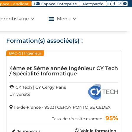




pace Candidat
Espace Entreprise
NetYparéo
apprentissage
Menu
Formation(s) associée(s) :
BAC+5
| Ingénieur
4ème et 5ème année Ingénieur CY Tech
/ Spécialité Informatique
CY Tech | CY Cergy Paris
Université
Ile-de-France - 95031 CERGY PONTOISE CEDEX
95%
Taux de réussite examen :
Voir la formation
Je minscris