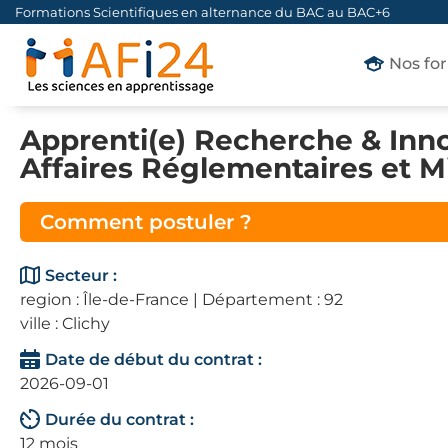
Formations Scientifiques en alternance du BAC au BAC+6
Nos fo
Apprenti(e) Recherche & Innov
Affaires Réglementaires et Mi
Comment postuler ?
Secteur :
region : Île-de-France | Département : 92
ville : Clichy
Date de début du contrat :
2026-09-01
Durée du contrat :
12 mois