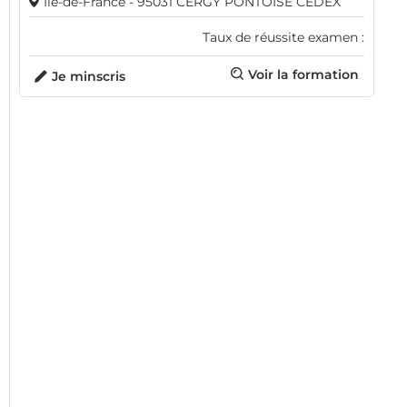
Ile-de-France - 95031 CERGY PONTOISE CEDEX
Taux de réussite examen :
Voir la formation
Je minscris