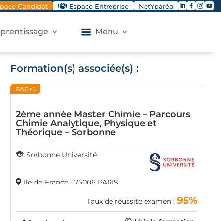




pace Candidat
Espace Entreprise
NetYparéo
apprentissage
Menu
Formation(s) associée(s) :
BAC+5
2ème année Master Chimie – Parcours
Chimie Analytique, Physique et
Théorique – Sorbonne
Sorbonne Université
Ile-de-France - 75006 PARIS
95%
Taux de réussite examen :