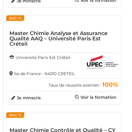
Voir la formation
Je minscris
BAC+5
Master Chimie Analyse et Assurance
Qualité AAQ – Université Paris Est
Créteil
Université Paris Est Créteil
Ile-de-France - 94010 CRETEIL
100%
Taux de réussite examen :
Voir la formation
Je minscris
BAC+5
Master Chimie Contrôle et Qualité – CY