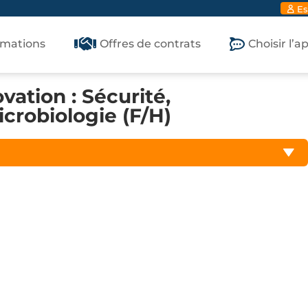
Es
rmations
Offres de contrats
Choisir l’
ation : Sécurité,
crobiologie (F/H)