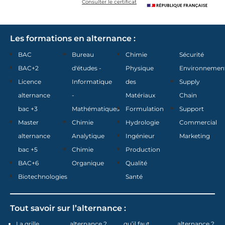
Consulter le certificat
Les formations en alternance :
BAC
Bureau
Chimie
Sécurité
BAC+2
d'études -
Physique
Environnemen
Licence
Informatique
des
Supply
alternance
-
Matériaux
Chain
bac +3
Mathématiques
Formulation
Support
Master
Chimie
Hydrologie
Commercial
alternance
Analytique
Ingénieur
Marketing
bac +5
Chimie
Production
BAC+6
Organique
Qualité
Biotechnologies
Santé
Tout savoir sur l’alternance :
La grille
alternance ?
qu’il faut
alternance ?