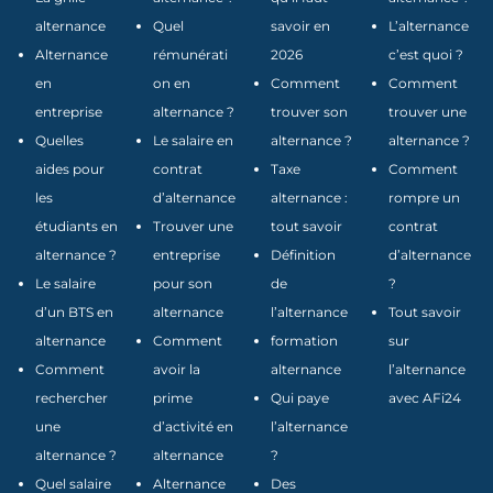
alternance
Quel
savoir en
L’alternance
Alternance
rémunérati
2026
c’est quoi ?
en
on en
Comment
Comment
entreprise
alternance ?
trouver son
trouver une
Quelles
Le salaire en
alternance ?
alternance ?
aides pour
contrat
Taxe
Comment
les
d’alternance
alternance :
rompre un
étudiants en
Trouver une
tout savoir
contrat
alternance ?
entreprise
Définition
d’alternance
Le salaire
pour son
de
?
d’un BTS en
alternance
l’alternance
Tout savoir
alternance
Comment
formation
sur
Comment
avoir la
alternance
l’alternance
rechercher
prime
Qui paye
avec AFi24
une
d’activité en
l’alternance
alternance ?
alternance
?
Quel salaire
Alternance
Des