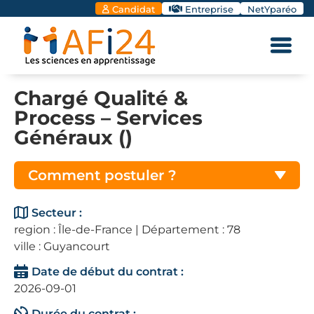
Candidat
Entreprise
NetYparéo
Chargé Qualité &
Process – Services
Généraux ()
Comment postuler ?
Secteur :
region : Île-de-France | Département : 78
ville : Guyancourt
Date de début du contrat :
2026-09-01
Durée du contrat :