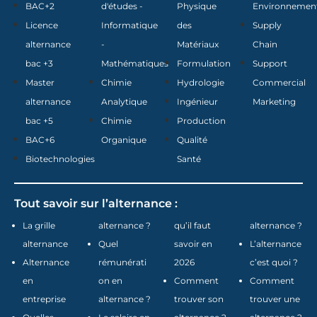
BAC+2
d'études -
Physique
Environnemen
Licence
Informatique
des
Supply
alternance
-
Matériaux
Chain
bac +3
Mathématiques
Formulation
Support
Master
Chimie
Hydrologie
Commercial
alternance
Analytique
Ingénieur
Marketing
bac +5
Chimie
Production
BAC+6
Organique
Qualité
Biotechnologies
Santé
Tout savoir sur l’alternance :
La grille
alternance ?
qu’il faut
alternance ?
alternance
Quel
savoir en
L’alternance
Alternance
rémunérati
2026
c’est quoi ?
en
on en
Comment
Comment
entreprise
alternance ?
trouver son
trouver une