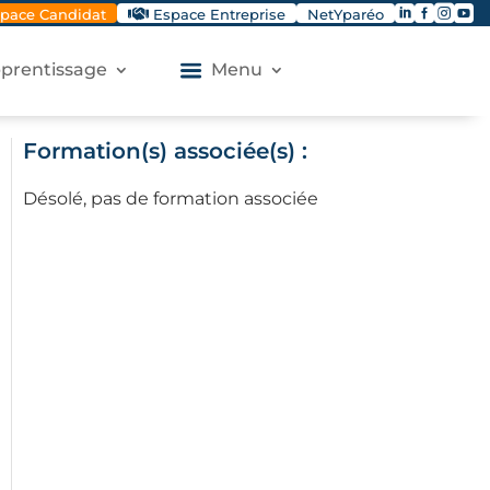




pace Candidat
Espace Entreprise
NetYparéo
apprentissage
Menu
Formation(s) associée(s) :
Désolé, pas de formation associée