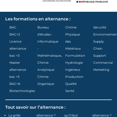
Les formations en alternance :
BAC
Bureau
Chimie
Sécurité
BAC+2
d'études -
Physique
Environnemen
Licence
Informatique
des
Supply
alternance
-
Matériaux
Chain
bac +3
Mathématiques
Formulation
Support
Master
Chimie
Hydrologie
Commercial
alternance
Analytique
Ingénieur
Marketing
bac +5
Chimie
Production
BAC+6
Organique
Qualité
Biotechnologies
Santé
Tout savoir sur l’alternance :
La grille
alternance ?
qu’il faut
alternance ?