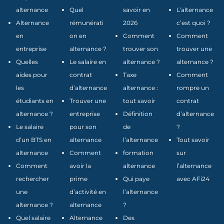
alternance
Quel
savoir en
L’alternance
Alternance
rémunérati
2026
c’est quoi ?
en
on en
Comment
Comment
entreprise
alternance ?
trouver son
trouver une
Quelles
Le salaire en
alternance ?
alternance ?
aides pour
contrat
Taxe
Comment
les
d’alternance
alternance :
rompre un
étudiants en
Trouver une
tout savoir
contrat
alternance ?
entreprise
Définition
d’alternance
Le salaire
pour son
de
?
d’un BTS en
alternance
l’alternance
Tout savoir
alternance
Comment
formation
sur
Comment
avoir la
alternance
l’alternance
rechercher
prime
Qui paye
avec AFi24
une
d’activité en
l’alternance
alternance ?
alternance
?
Quel salaire
Alternance
Des