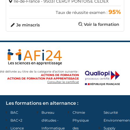
Ile-de-France - 95031 CERGY PONTOISE CEDEX
95%
Taux de réussite examen :
Voir la formation
Je minscris
 été délivrée au titre de la catégorie d’action suivante :
ACTIONS DE FORMATION
ACTIONS DE FORMATION PAR APPRENTISSAGE
Consulter le certificat
Les formations en alternance :
BAC
Bureau
Chimie
Sécurité
BAC+2
d'études -
Physique
Environnemen
Licence
Informatique
des
Supply