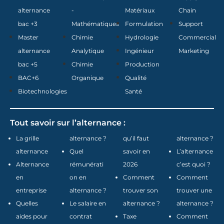
alternance
-
Matériaux
Chain
bac +3
Mathématiques
Formulation
Support
Master
Chimie
Hydrologie
Commercial
alternance
Analytique
Ingénieur
Marketing
bac +5
Chimie
Production
BAC+6
Organique
Qualité
Biotechnologies
Santé
Tout savoir sur l’alternance :
La grille
alternance ?
qu’il faut
alternance ?
alternance
Quel
savoir en
L’alternance
Alternance
rémunérati
2026
c’est quoi ?
en
on en
Comment
Comment
entreprise
alternance ?
trouver son
trouver une
Quelles
Le salaire en
alternance ?
alternance ?
aides pour
contrat
Taxe
Comment