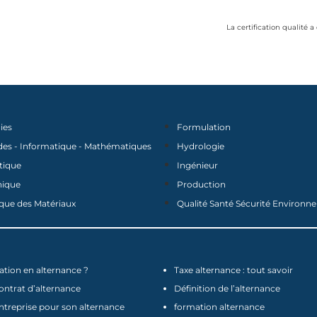
La certification qualité a
ies
Formulation
des - Informatique - Mathématiques
Hydrologie
tique
Ingénieur
nique
Production
que des Matériaux
Qualité Santé Sécurité Environ
tion en alternance ?
Taxe alternance : tout savoir
contrat d’alternance
Définition de l’alternance
ntreprise pour son alternance
formation alternance