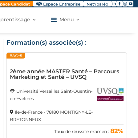




pace Candidat
Espace Entreprise
NetYparéo
apprentissage
Menu
Formation(s) associée(s) :
BAC+5
2ème année MASTER Santé – Parcours
Marketing et Santé – UVSQ
Université Versailles Saint-Quentin-
en-Yvelines
Ile-de-France - 78180 MONTIGNY-LE-
BRETONNEUX
82%
Taux de réussite examen :