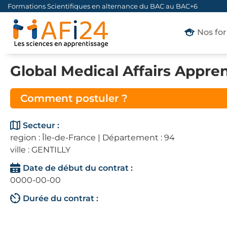
Formations Scientifiques en alternance du BAC au BAC+6
Nos fo
Global Medical Affairs Appre
Comment postuler ?
Secteur :
region : Île-de-France | Département : 94
ville : GENTILLY
Date de début du contrat :
0000-00-00
Durée du contrat :