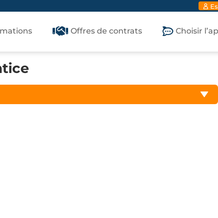
Es
rmations
Offres de contrats
Choisir l’
ntice