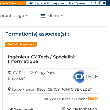




pace Candidat
Espace Entreprise
NetYparéo
apprentissage
Menu
Formation(s) associée(s) :
BAC+5
| Ingénieur
Ingénieur CY Tech / Spécialité
Informatique
CY Tech | CY Cergy Paris
Université
Ile-de-France - 95031 CERGY PONTOISE CEDEX
95%
Taux de réussite examen :
Voir la formation
Je minscris