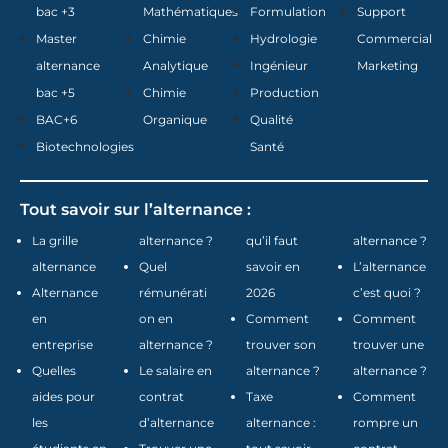
bac +3
Mathématiques
Formulation
Support
Master
Chimie
Hydrologie
Commercial
alternance
Analytique
Ingénieur
Marketing
bac +5
Chimie
Production
BAC+6
Organique
Qualité
Biotechnologies
Santé
Tout savoir sur l’alternance :
La grille
alternance ?
qu’il faut
alternance ?
alternance
Quel
savoir en
L’alternance
Alternance
rémunérati
2026
c’est quoi ?
en
on en
Comment
Comment
entreprise
alternance ?
trouver son
trouver une
Quelles
Le salaire en
alternance ?
alternance ?
aides pour
contrat
Taxe
Comment
les
d’alternance
alternance :
rompre un