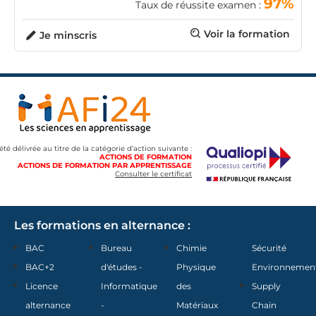
97%
Taux de réussite examen :
Voir la formation
Je minscris
 été délivrée au titre de la catégorie d’action suivante :
ACTIONS DE FORMATION
ACTIONS DE FORMATION PAR APPRENTISSAGE
Consulter le certificat
Les formations en alternance :
BAC
Bureau
Chimie
Sécurité
BAC+2
d'études -
Physique
Environnemen
Licence
Informatique
des
Supply
alternance
-
Matériaux
Chain