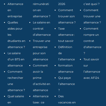
Alternance
rémunérati
2026
c’est quoi ?
en
on en
Comment
Comment
entreprise
alternance ?
trouver son
trouver une
Quelles
Le salaire en
alternance ?
alternance ?
aides pour
contrat
Taxe
Comment
les
d’alternance
alternance :
rompre un
étudiants en
Trouver une
tout savoir
contrat
alternance ?
entreprise
Définition
d’alternance
Le salaire
pour son
de
?
d’un BTS en
alternance
l’alternance
Tout savoir
alternance
Comment
formation
sur
Comment
avoir la
alternance
l’alternance
rechercher
prime
Qui paye
avec AFi24
une
d’activité en
l’alternance
alternance ?
alternance
?
Quel salaire
Alternance
Des
en
taxe : ce
vacances en