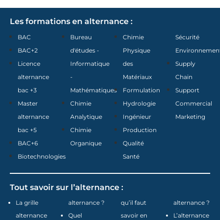
Les formations en alternance :
BAC
Bureau
Chimie
Sécurité
BAC+2
d'études -
Physique
Environnemen
Licence
Informatique
des
Supply
alternance
-
Matériaux
Chain
bac +3
Mathématiques
Formulation
Support
Master
Chimie
Hydrologie
Commercial
alternance
Analytique
Ingénieur
Marketing
bac +5
Chimie
Production
BAC+6
Organique
Qualité
Biotechnologies
Santé
Tout savoir sur l’alternance :
La grille
alternance ?
qu’il faut
alternance ?
alternance
Quel
savoir en
L’alternance