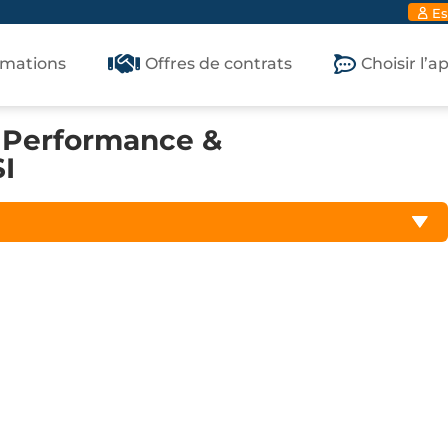
Es
rmations
Offres de contrats
Choisir l’
e Performance &
SI