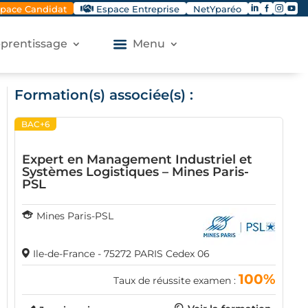




pace Candidat
Espace Entreprise
NetYparéo
apprentissage
Menu
Formation(s) associée(s) :
BAC+6
Expert en Management Industriel et
Systèmes Logistiques – Mines Paris-
PSL
Mines Paris-PSL
Ile-de-France - 75272 PARIS Cedex 06
100%
Taux de réussite examen :