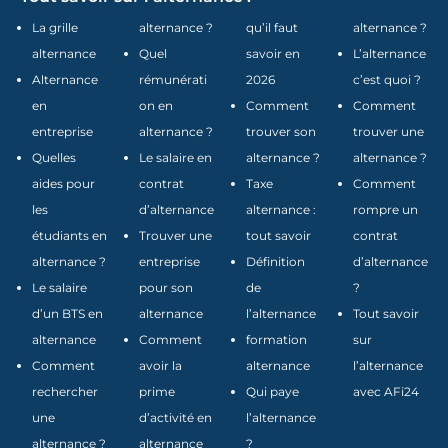
La grille
alternance ?
qu’il faut
alternance ?
alternance
Quel
savoir en
L’alternance
Alternance
rémunérati
2026
c’est quoi ?
en
on en
Comment
Comment
entreprise
alternance ?
trouver son
trouver une
Quelles
Le salaire en
alternance ?
alternance ?
aides pour
contrat
Taxe
Comment
les
d’alternance
alternance :
rompre un
étudiants en
Trouver une
tout savoir
contrat
alternance ?
entreprise
Définition
d’alternance
Le salaire
pour son
de
?
d’un BTS en
alternance
l’alternance
Tout savoir
alternance
Comment
formation
sur
Comment
avoir la
alternance
l’alternance
rechercher
prime
Qui paye
avec AFi24
une
d’activité en
l’alternance
alternance ?
alternance
?