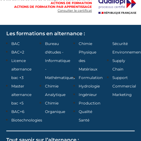
ACTIONS DE FORMATION
ACTIONS DE FORMATION PAR APPRENTISSAGE
Consulter le certificat
Les formations en alternance :
BAC
Bureau
Chimie
Sécurité
BAC+2
d'études -
Physique
Environnemen
Licence
Informatique
des
Supply
alternance
-
Matériaux
Chain
bac +3
Mathématiques
Formulation
Support
Master
Chimie
Hydrologie
Commercial
alternance
Analytique
Ingénieur
Marketing
bac +5
Chimie
Production
BAC+6
Organique
Qualité
Biotechnologies
Santé
Tout savoir sur l’alternance :