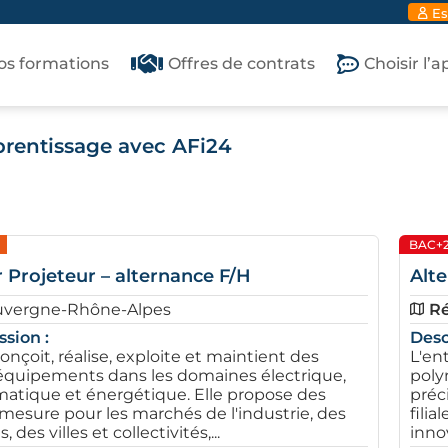
Es
os formations
Offres de contrats
Choisir l’
prentissage avec AFi24
BAC+
 Projeteur – alternance F/H
Alt
uvergne-Rhône-Alpes
Ré
ssion :
Desc
onçoit, réalise, exploite et maintient des
L'en
équipements dans les domaines électrique,
poly
limatique et énergétique. Elle propose des
préc
 mesure pour les marchés de l'industrie, des
filia
, des villes et collectivités,...
innov