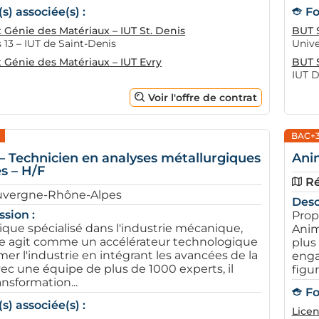
) associée(s) :
Fo
 Génie des Matériaux – IUT St. Denis
BUT S
s 13 – IUT de Saint-Denis
Unive
 Génie des Matériaux – IUT Evry
BUT S
IUT D
Voir l'offre de contrat
BAC+
– Technicien en analyses métallurgiques
Anim
s – H/F
Ré
uvergne-Rhône-Alpes
Desc
ssion :
Prop
que spécialisé dans l'industrie mécanique,
Anim
e agit comme un accélérateur technologique
plus
mer l'industrie en intégrant les avancées de la
enga
ec une équipe de plus de 1000 experts, il
figure
ansformation...
Fo
) associée(s) :
Licen