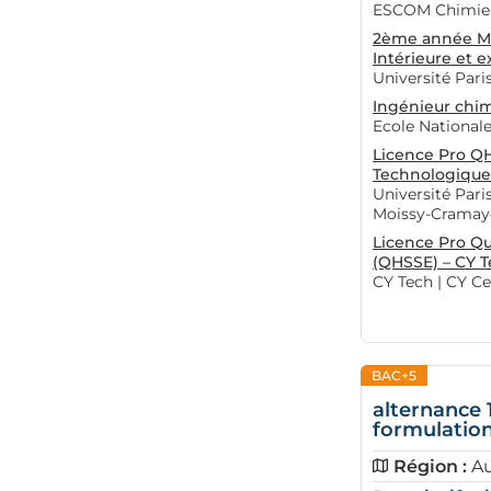
ESCOM Chimie
2ème année Ma
Intérieure et e
Université Paris
Ingénieur chi
Ecole National
Licence Pro Q
Technologiques
Université Pari
Moissy-Cramay
Licence Pro Qu
(QHSSE) – CY 
CY Tech | CY Ce
BAC+5
alternance
formulation
Région :
A