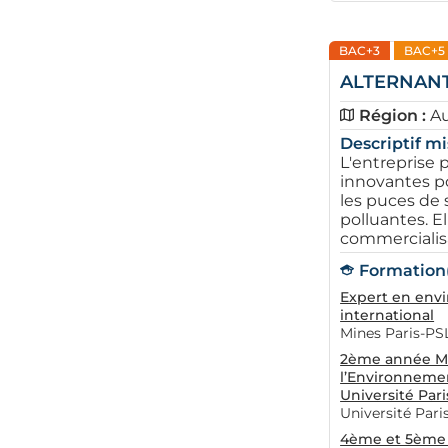
BAC+3
BAC+5
ALTERNANT(
Région :
A
Descriptif mi
L'entreprise 
innovantes pou
les puces de
polluantes. El
commercialisa
Formation(s
Expert en env
international
Mines Paris-PS
2ème année Ma
l’Environnemen
Université Pari
Université Paris
4ème et 5ème 