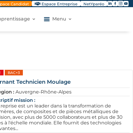




pace Candidat
Espace Entreprise
NetYparéo
apprentissage
Menu
2
BAC+3
ernant Technicien Moulage
gion :
Auvergne-Rhône-Alpes
riptif mission :
treprise est un leader dans la transformation de
mères, de composites et de pièces métalliques de
ision, avec plus de 5000 collaborateurs et plus de 30
les à l'échelle mondiale. Elle fournit des technologies
antes...