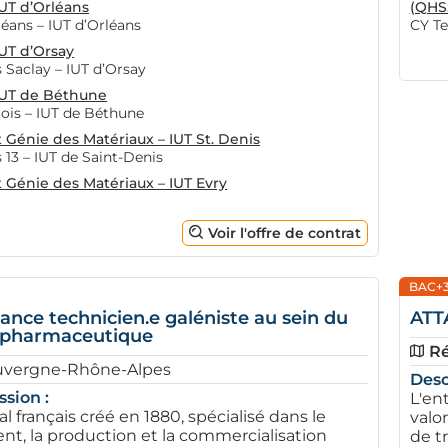
UT d’Orléans
(QHS
léans – IUT d’Orléans
CY Te
UT d’Orsay
s Saclay – IUT d’Orsay
IUT de Béthune
tois – IUT de Béthune
 Génie des Matériaux – IUT St. Denis
s 13 – IUT de Saint-Denis
 Génie des Matériaux – IUT Evry
Voir l'offre de contrat
BAC+
nance technicien.e galéniste au sein du
ATT
e pharmaceutique
Ré
uvergne-Rhône-Alpes
Desc
ssion :
L'ent
l français créé en 1880, spécialisé dans le
valo
t, la production et la commercialisation
de t