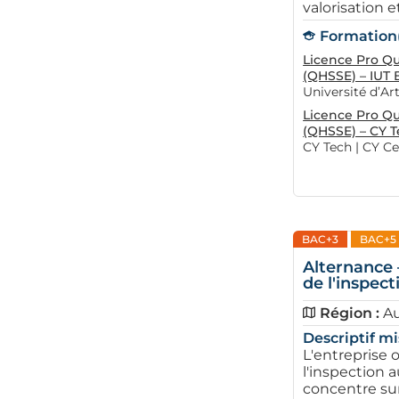
valorisation et.
Formation(s
Licence Pro Qu
(QHSSE) – IUT
Université d’Ar
Licence Pro Qu
(QHSSE) – CY 
CY Tech | CY Ce
BAC+3
BAC+5
Alternance 
de l'inspec
Région :
A
Descriptif mi
L'entreprise 
l'inspection a
concentre sur