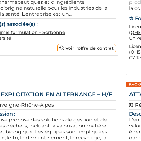
 pharmaceutiques et d'ingrédients
prod
'origine naturelle pour les industries de la
la co
a santé. L'entreprise est un...
Fo
) associée(s) :
Licen
imie formulation – Sorbonne
(QHS
rsité
Unive
Licen
Voir l'offre de contrat
(QHS
CY Te
BAC+
'EXPLOITATION EN ALTERNANCE – H/F
ATT
uvergne-Rhône-Alpes
Ré
ssion :
Desc
ise propose des solutions de gestion et de
L'en
es déchets, incluant la valorisation matière,
valor
et biologique. Les équipes sont impliquées
éner
te, le tri, le démantèlement, le recyclage, la
dans 