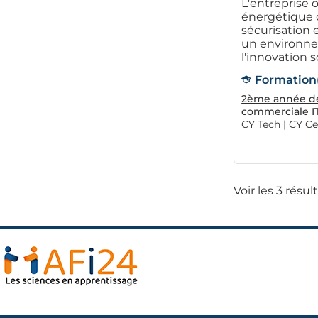
L'entreprise o
énergétique d
sécurisation e
un environnem
l'innovation s
Formation(s
2ème année de 
commerciale I
CY Tech | CY Ce
Voir les 3 résul