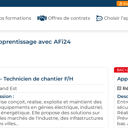
Es
os formations
Offres de contrats
Choisir l’
Apprentissage avec AFi24
BAC+
– Technicien de chantier F/H
Appr
and Est
Ré
ssion :
Desc
ise conçoit, réalise, exploite et maintient des
Entr
quipements en génies électrique, industriel,
sécu
 énergétique. Elle propose des solutions sur
Réal
es marchés de l'industrie, des infrastructures
Prév
 villes...
bas. 