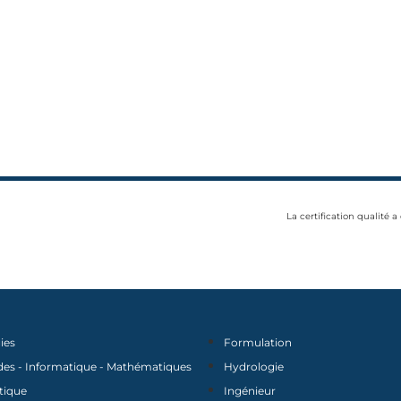
La certification qualité a
ies
Formulation
des - Informatique - Mathématiques
Hydrologie
tique
Ingénieur