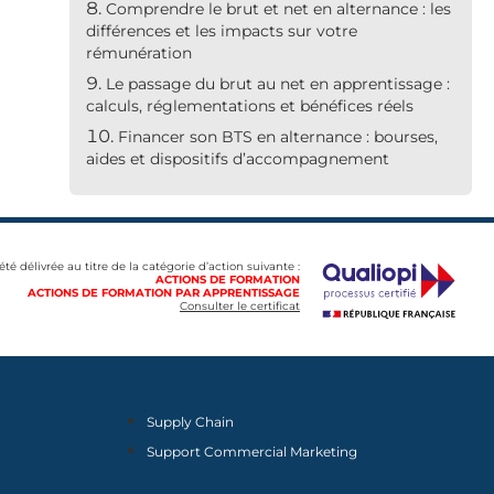
Comprendre le brut et net en alternance : les
différences et les impacts sur votre
rémunération
Le passage du brut au net en apprentissage :
calculs, réglementations et bénéfices réels
Financer son BTS en alternance : bourses,
aides et dispositifs d’accompagnement
 été délivrée au titre de la catégorie d’action suivante :
ACTIONS DE FORMATION
ACTIONS DE FORMATION PAR APPRENTISSAGE
Consulter le certificat
Supply Chain
Support Commercial Marketing