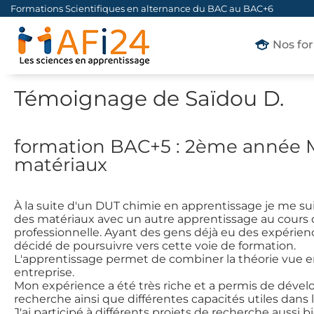
Formations Scientifiques en alternance du BAC au BAC+6
Nos fo
Témoignage de Saïdou D.
formation BAC+5 : 2ème année M
matériaux
À la suite d'un DUT chimie en apprentissage je me su
des matériaux avec un autre apprentissage au cours 
professionnelle. Ayant des gens déjà eu des expérience
décidé de poursuivre vers cette voie de formation.
L'apprentissage permet de combiner la théorie vue en
entreprise.
Mon expérience a été très riche et a permis de dév
recherche ainsi que différentes capacités utiles dans 
J'ai participé à différents projets de recherche aussi bi