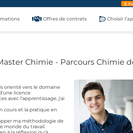
Es
rmations
Offres de contrats
Choisir l’
aster Chimie - Parcours Chimie d
is orienté vers le domaine
d'une licence
s avec l'apprentissage, j'ai
 cours et la pratique en
elopper ma méthodologie de
le monde du travail.
en à la réflexion qu'à