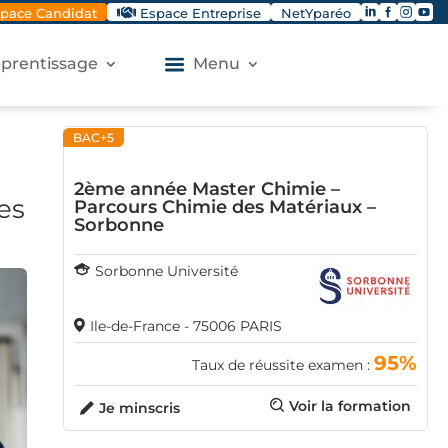




pace Candidat
Espace Entreprise
NetYparéo
apprentissage
Menu
BAC+5
2ème année Master Chimie –
es
Parcours Chimie des Matériaux –
Sorbonne
Sorbonne Université
Ile-de-France - 75006 PARIS
95%
Taux de réussite examen :
Voir la formation
Je minscris