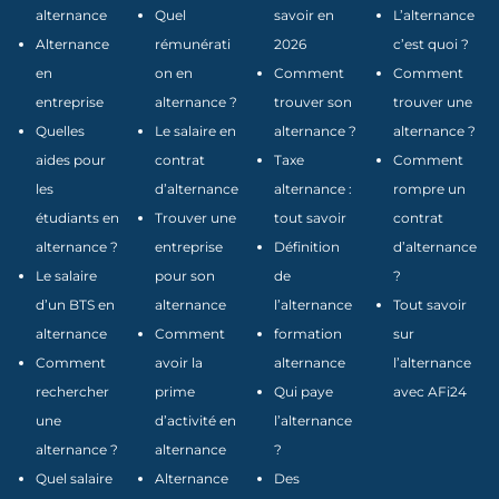
alternance
Quel
savoir en
L’alternance
Alternance
rémunérati
2026
c’est quoi ?
en
on en
Comment
Comment
entreprise
alternance ?
trouver son
trouver une
Quelles
Le salaire en
alternance ?
alternance ?
aides pour
contrat
Taxe
Comment
les
d’alternance
alternance :
rompre un
étudiants en
Trouver une
tout savoir
contrat
alternance ?
entreprise
Définition
d’alternance
Le salaire
pour son
de
?
d’un BTS en
alternance
l’alternance
Tout savoir
alternance
Comment
formation
sur
Comment
avoir la
alternance
l’alternance
rechercher
prime
Qui paye
avec AFi24
une
d’activité en
l’alternance
alternance ?
alternance
?
Quel salaire
Alternance
Des