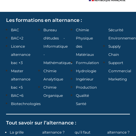
Les formations en alternance :
BAC
Bureau
Chimie
Sécurité
BAC+2
d'études -
Physique
Environnemen
Licence
Informatique
des
Supply
alternance
-
Matériaux
Chain
bac +3
Mathématiques
Formulation
Support
Master
Chimie
Hydrologie
Commercial
alternance
Analytique
Ingénieur
Marketing
bac +5
Chimie
Production
BAC+6
Organique
Qualité
Biotechnologies
Santé
Tout savoir sur l’alternance :
La grille
alternance ?
qu’il faut
alternance ?