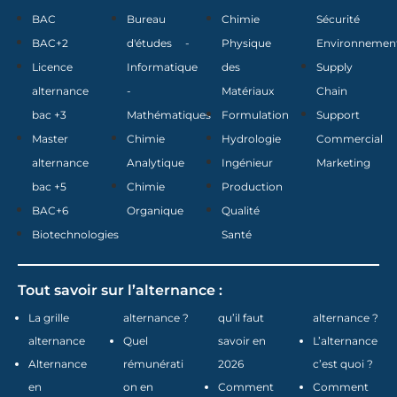
BAC
Bureau
Chimie
Sécurité
BAC+2
d'études -
Physique
Environnemen
Licence
Informatique
des
Supply
alternance
-
Matériaux
Chain
bac +3
Mathématiques
Formulation
Support
Master
Chimie
Hydrologie
Commercial
alternance
Analytique
Ingénieur
Marketing
bac +5
Chimie
Production
BAC+6
Organique
Qualité
Biotechnologies
Santé
Tout savoir sur l’alternance :
La grille
alternance ?
qu’il faut
alternance ?
alternance
Quel
savoir en
L’alternance
Alternance
rémunérati
2026
c’est quoi ?
en
on en
Comment
Comment