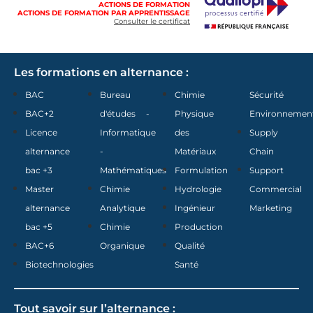
ACTIONS DE FORMATION
ACTIONS DE FORMATION PAR APPRENTISSAGE
Consulter le certificat
Les formations en alternance :
BAC
Bureau
Chimie
Sécurité
BAC+2
d'études -
Physique
Environnemen
Licence
Informatique
des
Supply
alternance
-
Matériaux
Chain
bac +3
Mathématiques
Formulation
Support
Master
Chimie
Hydrologie
Commercial
alternance
Analytique
Ingénieur
Marketing
bac +5
Chimie
Production
BAC+6
Organique
Qualité
Biotechnologies
Santé
Tout savoir sur l’alternance :