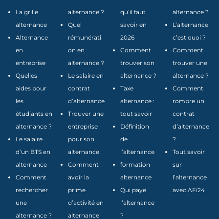
La grille
alternance ?
qu’il faut
alternance ?
alternance
Quel
savoir en
L’alternance
Alternance
rémunérati
2026
c’est quoi ?
en
on en
Comment
Comment
entreprise
alternance ?
trouver son
trouver une
Quelles
Le salaire en
alternance ?
alternance ?
aides pour
contrat
Taxe
Comment
les
d’alternance
alternance :
rompre un
étudiants en
Trouver une
tout savoir
contrat
alternance ?
entreprise
Définition
d’alternance
Le salaire
pour son
de
?
d’un BTS en
alternance
l’alternance
Tout savoir
alternance
Comment
formation
sur
Comment
avoir la
alternance
l’alternance
rechercher
prime
Qui paye
avec AFi24
une
d’activité en
l’alternance
alternance ?
alternance
?