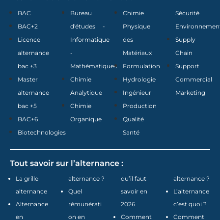
BAC
Bureau
Chimie
Sécurité
BAC+2
d'études -
Physique
Environnemen
Licence
Informatique
des
Supply
alternance
-
Matériaux
Chain
bac +3
Mathématiques
Formulation
Support
Master
Chimie
Hydrologie
Commercial
alternance
Analytique
Ingénieur
Marketing
bac +5
Chimie
Production
BAC+6
Organique
Qualité
Biotechnologies
Santé
Tout savoir sur l’alternance :
La grille
alternance ?
qu’il faut
alternance ?
alternance
Quel
savoir en
L’alternance
Alternance
rémunérati
2026
c’est quoi ?
en
on en
Comment
Comment