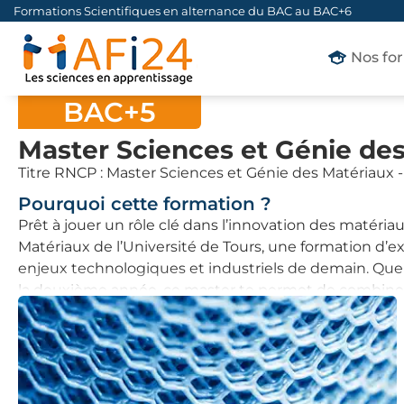
Formations Scientifiques en alternance du BAC au BAC+6
Nos fo
BAC+5
Master Sciences et Génie des
Titre RNCP : Master Sciences et Génie des Matériaux -
Pourquoi cette formation ?
Prêt à jouer un rôle clé dans l’innovation des matéria
Matériaux de l’Université de Tours, une formation d’
enjeux technologiques et industriels de demain. Que
la deuxième année, ce master te permet de combiner t
intégrer les industries de pointe.
Ce qui distingue le Master Sciences et Génie des Maté
Loire, une région reconnue pour son dynamisme indust
l’aérospatial, l’énergie et les matériaux innovants, 
partenariats et projets collaboratifs. Ici, ton talent s’