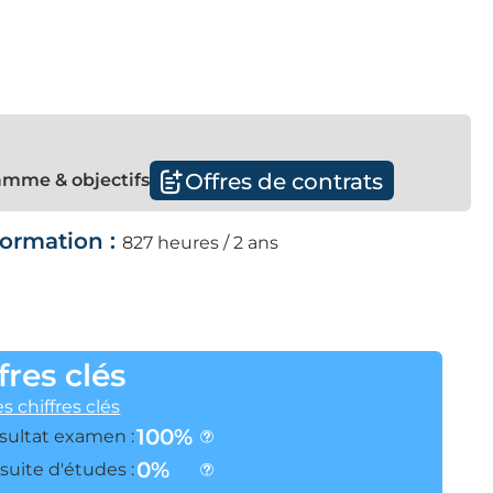
Offres de contrats
mme & objectifs
formation :
827 heures / 2 ans
fres clés
es chiffres clés
100%
sultat examen :
0%
suite d'études :