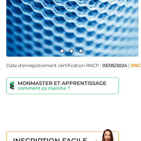
opportunités exceptionnelles.
Les enseignements couvrent des thématiques straté
matériaux pour l’énergie et les procédés durables. Av
l’innovation, tu seras prêt à relever les grands défis de
À la clé, des carrières passionnantes : ingénieur R&D,
faire partie des acteurs qui transforment l’avenir, tou
l’innovation en Centre-Val de Loire. Ton avenir, ton i
Date d'enregistrement certification RNCP :
03/05/2024
|
RNC
MONMASTER ET APPRENTISSAGE
comment ça marche ?
INSCRIPTION FACILE