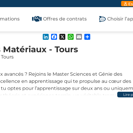
Es
rmations
Offres de contrats
Choisir l’
LinkedIn
Facebook
X
WhatsApp
Email
Partager
 Matériaux - Tours
 Tours
ux avancés ? Rejoins le Master Sciences et Génie des
excellence en apprentissage qui te propulse au cœur des
 tu optes pour l’apprentissage sur deux ans ou unique
Lire 
héorie et expérience terrain, un véritable tremplin po
riaux à Tours, c’est son ancrage au cœur du Centre-Val 
riel. Avec des entreprises leaders dans la chimie,
tu évolueras dans un environnement unique, riche en
aligne avec les besoins réels des grandes industries, offran