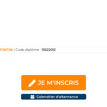
giques comme les nanomatériaux, les polymères, les
ec des modules spécialisés et une forte orientation vers
 l’industrie tout en intégrant les principes de durabilité.
 chef de projet ou expert en matériaux avancés. Si tu veu
t commence ici. Inscris-toi dès aujourd’hui et façonne
mpact : tout commence à Tours !
P38708
| Code diplôme :
13522012
JE M'INSCRIS
Calendrier d'alternance