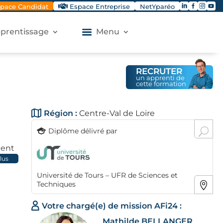




pace Candidat
Espace Entreprise
NetYparéo
apprentissage
Menu
RECRUTER
un apprenti de
cette formation
Région :
Centre-Val de Loire
Diplôme délivré par
ment
plus
ur
Université de Tours – UFR de Sciences et
de
Techniques
Votre chargé(e) de mission AFi24 :
t des
Mathilde BELLANGER