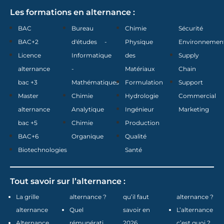
Les formations en alternance :
BAC
Bureau
Chimie
Sécurité
BAC+2
d'études -
Physique
Environnemen
Licence
Informatique
des
Supply
alternance
-
Matériaux
Chain
bac +3
Mathématiques
Formulation
Support
Master
Chimie
Hydrologie
Commercial
alternance
Analytique
Ingénieur
Marketing
bac +5
Chimie
Production
BAC+6
Organique
Qualité
Biotechnologies
Santé
Tout savoir sur l’alternance :
La grille
alternance ?
qu’il faut
alternance ?
alternance
Quel
savoir en
L’alternance
Alternance
rémunérati
2026
c’est quoi ?