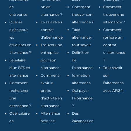
en
on en
Comment
Comment
entreprise
alternance ?
trouver son
trouver une
Quelles
Le salaire en
alternance ?
alternance ?
aides pour
contrat
Taxe
Comment
les
d’alternance
alternance :
rompre un
étudiants en
Trouver une
tout savoir
contrat
alternance ?
entreprise
Définition
d’alternance
Le salaire
pour son
de
?
d’un BTS en
alternance
l’alternance
Tout savoir
alternance
Comment
formation
sur
Comment
avoir la
alternance
l’alternance
rechercher
prime
Qui paye
avec AFi24
une
d’activité en
l’alternance
alternance ?
alternance
?
Quel salaire
Alternance
Des
en
taxe : ce
vacances en