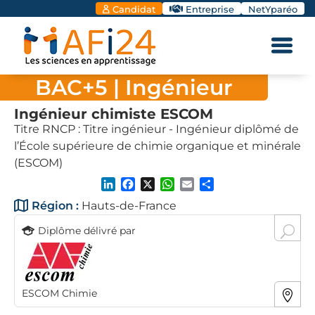
Candidat
Entreprise
NetYparéo
BAC+5
| Ingénieur
Ingénieur chimiste ESCOM
Titre RNCP : Titre ingénieur - Ingénieur diplômé de
l’École supérieure de chimie organique et minérale
(ESCOM)
LinkedIn
Facebook
X
WhatsApp
Email
Partager
Région :
Hauts-de-France
Diplôme délivré par
ESCOM Chimie