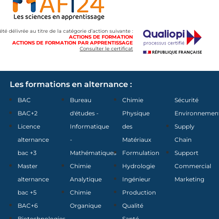
 été délivrée au titre de la catégorie d’action suivante :
ACTIONS DE FORMATION
ACTIONS DE FORMATION PAR APPRENTISSAGE
Consulter le certificat
Les formations en alternance :
BAC
Bureau
Chimie
Sécurité
BAC+2
d'études -
Physique
Environnemen
Licence
Informatique
des
Supply
alternance
-
Matériaux
Chain
bac +3
Mathématiques
Formulation
Support
Master
Chimie
Hydrologie
Commercial
alternance
Analytique
Ingénieur
Marketing
bac +5
Chimie
Production
BAC+6
Organique
Qualité
Biotechnologies
Santé