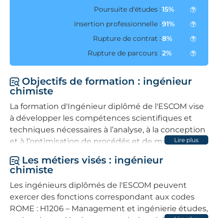
Poursuite d'études :
15%
Insertion professionnelle :
91%
Rupture de contrat :
8%
Rupture de parcours :
2%
Objectifs de formation : ingénieur
chimiste
La formation d'Ingénieur diplômé de l'ESCOM vise
à développer les compétences scientifiques et
techniques nécessaires à l’analyse, à la conception
Lire plus
et à l’optimisation de procédés et de matériaux en
chimie. Les apprenants analyseront des
Les métiers visés : ingénieur
problématiques industrielles complexes,
chimiste
identifieront des molécules d’origine naturelle ou
Les ingénieurs diplômés de l'ESCOM peuvent
renouvelable, élaboreront des formulations ou
exercer des fonctions correspondant aux codes
procédés innovants, et mettront en œuvre des
ROME : H1206 – Management et ingénierie études,
matériaux écoresponsables. Ils piloteront des