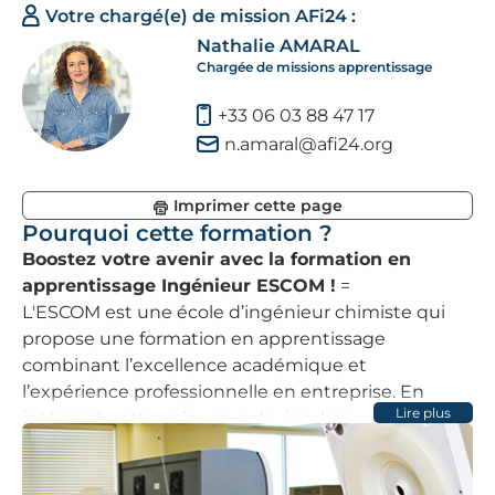
Votre chargé(e) de mission AFi24 :
Nathalie AMARAL
Chargée de missions apprentissage
+33 06 03 88 47 17
n.amaral@afi24.org
Imprimer cette page
Pourquoi cette formation ?
Boostez votre avenir avec la formation en
apprentissage Ingénieur ESCOM !
=
L'ESCOM est une école d’ingénieur chimiste qui
propose une formation en apprentissage
combinant l’excellence académique et
l’expérience professionnelle en entreprise. En
Lire plus
intégrant cette voie, vous deviendrez un ingénieur
hautement qualifié, prêt à relever les
défis
technologiques de demain
dans les domaines