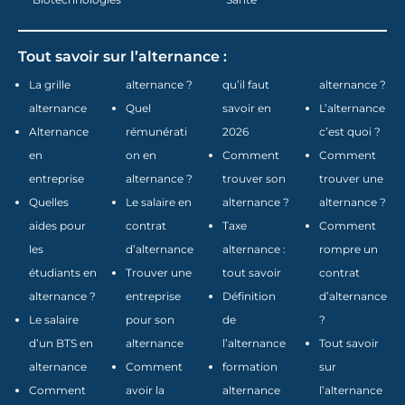
Tout savoir sur l’alternance :
La grille
alternance ?
qu’il faut
alternance ?
alternance
Quel
savoir en
L’alternance
Alternance
rémunérati
2026
c’est quoi ?
en
on en
Comment
Comment
entreprise
alternance ?
trouver son
trouver une
Quelles
Le salaire en
alternance ?
alternance ?
aides pour
contrat
Taxe
Comment
les
d’alternance
alternance :
rompre un
étudiants en
Trouver une
tout savoir
contrat
alternance ?
entreprise
Définition
d’alternance
Le salaire
pour son
de
?
d’un BTS en
alternance
l’alternance
Tout savoir
alternance
Comment
formation
sur
Comment
avoir la
alternance
l’alternance