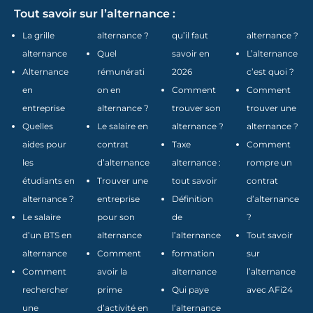
Tout savoir sur l’alternance :
La grille
alternance ?
qu’il faut
alternance ?
alternance
Quel
savoir en
L’alternance
Alternance
rémunérati
2026
c’est quoi ?
en
on en
Comment
Comment
entreprise
alternance ?
trouver son
trouver une
Quelles
Le salaire en
alternance ?
alternance ?
aides pour
contrat
Taxe
Comment
les
d’alternance
alternance :
rompre un
étudiants en
Trouver une
tout savoir
contrat
alternance ?
entreprise
Définition
d’alternance
Le salaire
pour son
de
?
d’un BTS en
alternance
l’alternance
Tout savoir
alternance
Comment
formation
sur
Comment
avoir la
alternance
l’alternance
rechercher
prime
Qui paye
avec AFi24
une
d’activité en
l’alternance