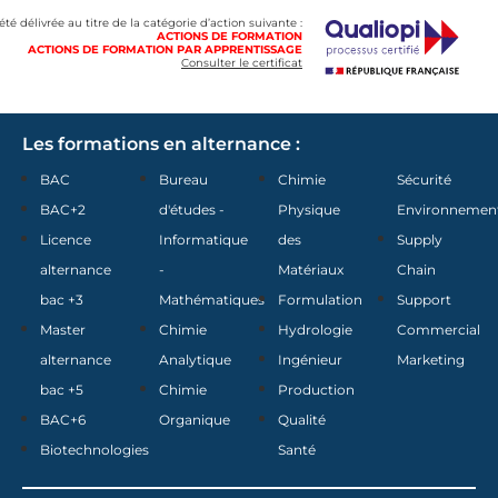
 été délivrée au titre de la catégorie d’action suivante :
ACTIONS DE FORMATION
ACTIONS DE FORMATION PAR APPRENTISSAGE
Consulter le certificat
Les formations en alternance :
BAC
Bureau
Chimie
Sécurité
BAC+2
d'études -
Physique
Environnemen
Licence
Informatique
des
Supply
alternance
-
Matériaux
Chain
bac +3
Mathématiques
Formulation
Support
Master
Chimie
Hydrologie
Commercial
alternance
Analytique
Ingénieur
Marketing
bac +5
Chimie
Production
BAC+6
Organique
Qualité
Biotechnologies
Santé