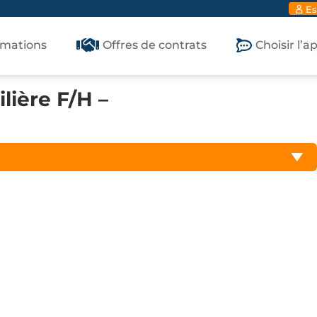
Es
rmations
Offres de contrats
Choisir l’
lière F/H –