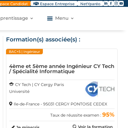




pace Candidat
Espace Entreprise
NetYparéo
apprentissage
Menu
Formation(s) associée(s) :
BAC+5
| Ingénieur
4ème et 5ème année Ingénieur CY Tech
/ Spécialité Informatique
CY Tech | CY Cergy Paris
Université
Ile-de-France - 95031 CERGY PONTOISE CEDEX
95%
Taux de réussite examen :
Voir la formation
Je minscris