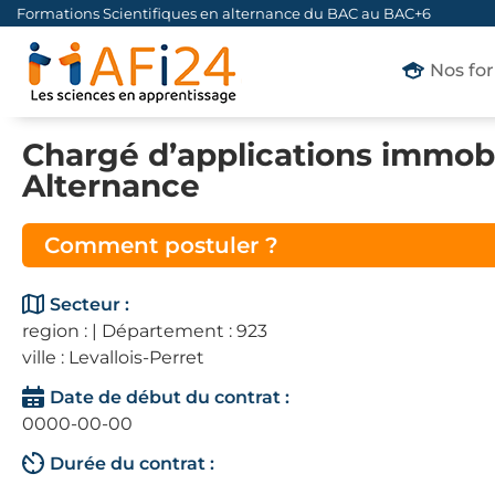
Formations Scientifiques en alternance du BAC au BAC+6
Nos fo
Chargé d’applications immobi
Alternance
Comment postuler ?
Secteur :
region : | Département : 923
ville : Levallois-Perret
Date de début du contrat :
0000-00-00
Durée du contrat :