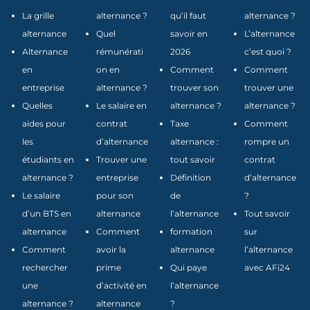
La grille
alternance ?
qu’il faut
alternance ?
alternance
Quel
savoir en
L’alternance
Alternance
rémunérati
2026
c’est quoi ?
en
on en
Comment
Comment
entreprise
alternance ?
trouver son
trouver une
Quelles
Le salaire en
alternance ?
alternance ?
aides pour
contrat
Taxe
Comment
les
d’alternance
alternance :
rompre un
étudiants en
Trouver une
tout savoir
contrat
alternance ?
entreprise
Définition
d’alternance
Le salaire
pour son
de
?
d’un BTS en
alternance
l’alternance
Tout savoir
alternance
Comment
formation
sur
Comment
avoir la
alternance
l’alternance
rechercher
prime
Qui paye
avec AFi24
une
d’activité en
l’alternance
alternance ?
alternance
?