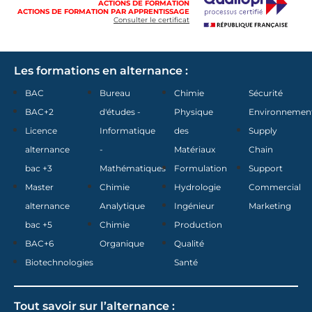
ACTIONS DE FORMATION
ACTIONS DE FORMATION PAR APPRENTISSAGE
Consulter le certificat
Les formations en alternance :
BAC
Bureau
Chimie
Sécurité
BAC+2
d'études -
Physique
Environnemen
Licence
Informatique
des
Supply
alternance
-
Matériaux
Chain
bac +3
Mathématiques
Formulation
Support
Master
Chimie
Hydrologie
Commercial
alternance
Analytique
Ingénieur
Marketing
bac +5
Chimie
Production
BAC+6
Organique
Qualité
Biotechnologies
Santé
Tout savoir sur l’alternance :