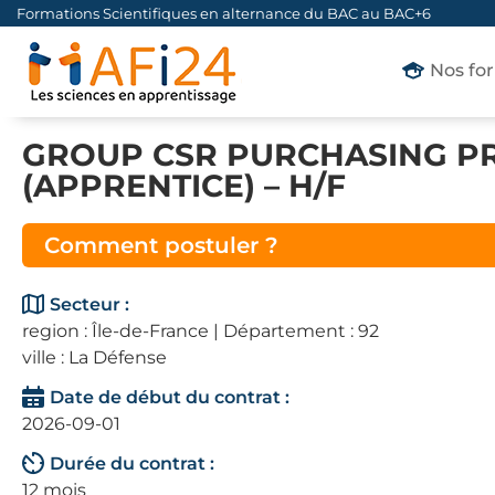
Formations Scientifiques en alternance du BAC au BAC+6
Nos fo
GROUP CSR PURCHASING P
(APPRENTICE) – H/F
Comment postuler ?
Secteur :
region : Île-de-France | Département : 92
ville : La Défense
Date de début du contrat :
2026-09-01
Durée du contrat :
12 mois