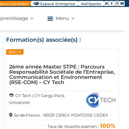




pace Candidat
Espace Entreprise
NetYparéo
apprentissage
Menu
Formation(s) associée(s) :
BAC+5
2ème année Master STPE : Parcours
Responsabilité Sociétale de l’Entreprise,
Communication et Environnement
(RSE-COM) – CY Tech
CY Tech | CY Cergy Paris
Université
Ile-de-France - 95031 CERGY PONTOISE CEDEX
100%
Taux de réussite examen :