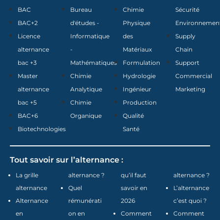
BAC
Bureau
Chimie
Sécurité
BAC+2
d'études -
Physique
Environnemen
Licence
Informatique
des
Supply
alternance
-
Matériaux
Chain
bac +3
Mathématiques
Formulation
Support
Master
Chimie
Hydrologie
Commercial
alternance
Analytique
Ingénieur
Marketing
bac +5
Chimie
Production
BAC+6
Organique
Qualité
Biotechnologies
Santé
Tout savoir sur l’alternance :
La grille
alternance ?
qu’il faut
alternance ?
alternance
Quel
savoir en
L’alternance
Alternance
rémunérati
2026
c’est quoi ?
en
on en
Comment
Comment