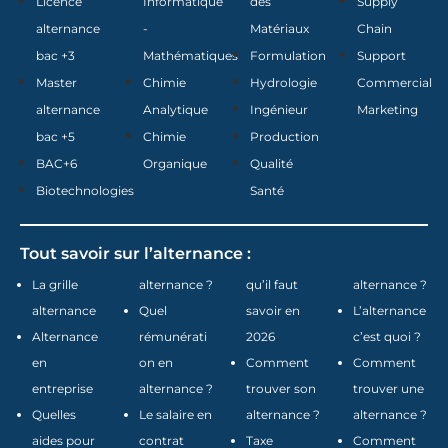
Licence
Informatique
des
Supply
alternance
-
Matériaux
Chain
bac +3
Mathématiques
Formulation
Support
Master
Chimie
Hydrologie
Commercial
alternance
Analytique
Ingénieur
Marketing
bac +5
Chimie
Production
BAC+6
Organique
Qualité
Biotechnologies
Santé
Tout savoir sur l’alternance :
La grille
alternance ?
qu’il faut
alternance ?
alternance
Quel
savoir en
L’alternance
Alternance
rémunérati
2026
c’est quoi ?
en
on en
Comment
Comment
entreprise
alternance ?
trouver son
trouver une
Quelles
Le salaire en
alternance ?
alternance ?
aides pour
contrat
Taxe
Comment