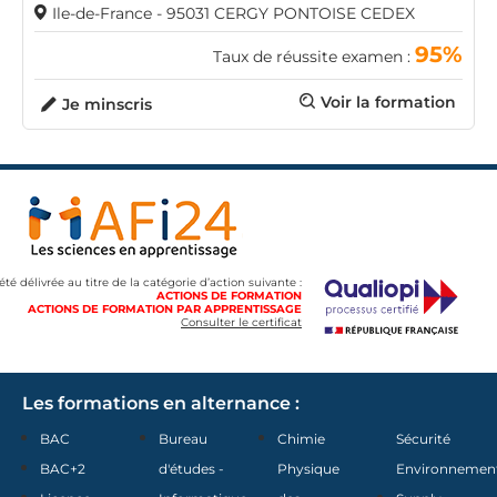
Ile-de-France - 95031 CERGY PONTOISE CEDEX
95%
Taux de réussite examen :
Voir la formation
Je minscris
 été délivrée au titre de la catégorie d’action suivante :
ACTIONS DE FORMATION
ACTIONS DE FORMATION PAR APPRENTISSAGE
Consulter le certificat
Les formations en alternance :
BAC
Bureau
Chimie
Sécurité
BAC+2
d'études -
Physique
Environnemen