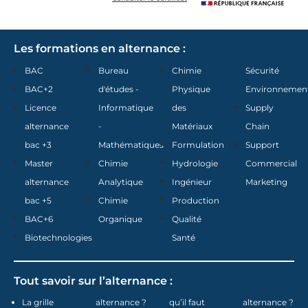
Les formations en alternance :
BAC
Bureau
Chimie
Sécurité
BAC+2
d'études -
Physique
Environnemen
Licence
Informatique
des
Supply
alternance
-
Matériaux
Chain
bac +3
Mathématiques
Formulation
Support
Master
Chimie
Hydrologie
Commercial
alternance
Analytique
Ingénieur
Marketing
bac +5
Chimie
Production
BAC+6
Organique
Qualité
Biotechnologies
Santé
Tout savoir sur l’alternance :
La grille
alternance ?
qu’il faut
alternance ?