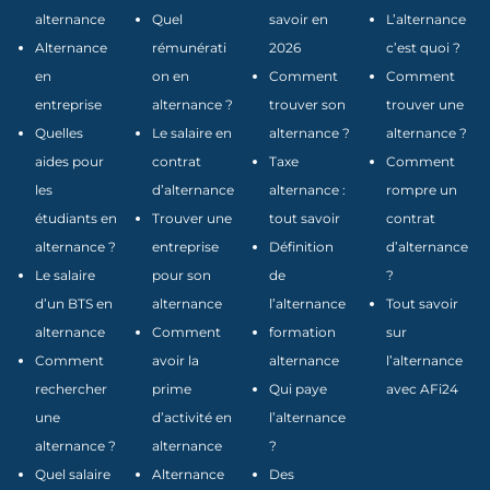
alternance
Quel
savoir en
L’alternance
Alternance
rémunérati
2026
c’est quoi ?
en
on en
Comment
Comment
entreprise
alternance ?
trouver son
trouver une
Quelles
Le salaire en
alternance ?
alternance ?
aides pour
contrat
Taxe
Comment
les
d’alternance
alternance :
rompre un
étudiants en
Trouver une
tout savoir
contrat
alternance ?
entreprise
Définition
d’alternance
Le salaire
pour son
de
?
d’un BTS en
alternance
l’alternance
Tout savoir
alternance
Comment
formation
sur
Comment
avoir la
alternance
l’alternance
rechercher
prime
Qui paye
avec AFi24
une
d’activité en
l’alternance
alternance ?
alternance
?
Quel salaire
Alternance
Des