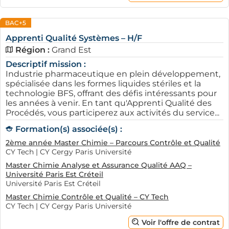
rencontres professionnelles. Ces occasions seront
idéales pour développer votre réseau et rencontrer des
BAC+5
recruteurs potentiels. Alors, ne négligez pas
AFi24
dans
Apprenti Qualité Systèmes – H/F
votre quête pour un contrat d'alternance à Mulhouse.
Région :
Grand Est
Avec un marché dynamique et plusieurs opportunités,
Descriptif mission :
Industrie pharmaceutique en plein développement,
trouver une entreprise qui recrute en alternance à
spécialisée dans les formes liquides stériles et la
Mulhouse n'a jamais été aussi accessible. En utilisant
technologie BFS, offrant des défis intéressants pour
AFi24
, vous augmenterez considérablement vos
les années à venir. En tant qu'Apprenti Qualité des
Procédés, vous participerez aux activités du service...
chances de succès.
Formation(s) associée(s) :
2ème année Master Chimie – Parcours Contrôle et Qualité
CY Tech | CY Cergy Paris Université
Master Chimie Analyse et Assurance Qualité AAQ –
Université Paris Est Créteil
Université Paris Est Créteil
Master Chimie Contrôle et Qualité – CY Tech
CY Tech | CY Cergy Paris Université
Voir l'offre de contrat