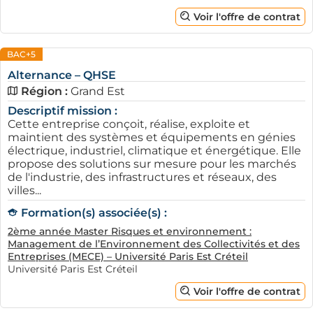
Voir l'offre de contrat
BAC+5
Alternance – QHSE
Région :
Grand Est
Descriptif mission :
Le secteur des technologies de l'information connaît
Cette entreprise conçoit, réalise, exploite et
également un essor certain. Avec la transformation
maintient des systèmes et équipements en génies
numérique, les entreprises de ce secteur offrent des
électrique, industriel, climatique et énergétique. Elle
opportunités d'apprentissage enrichissantes. Les
propose des solutions sur mesure pour les marchés
de l'industrie, des infrastructures et réseaux, des
collectivités territoriales et les institutions publiques
villes...
portent un intérêt croissant à l'accueil des alternants,
offrant des postes variés dans l'administration.
Formation(s) associée(s) :
2ème année Master Risques et environnement :
Enfin, le secteur de la santé et des services à la
Management de l’Environnement des Collectivités et des
personne est en expansion. Ce domaine propose des
Entreprises (MECE) – Université Paris Est Créteil
Université Paris Est Créteil
formations en alternance qui permettent d’associer
apprentissage théorique et pratique sur le terrain, ce
Voir l'offre de contrat
qui est inestimable pour construire une carrière solide.