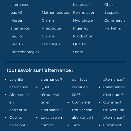
alternance
-
Matériaux
Chain
bac +3
Mathématiques
Formulation
Support
Master
Chimie
Hydrologie
Commercial
alternance
Analytique
Ingénieur
Marketing
bac +5
Chimie
Production
BAC+6
Organique
Qualité
Biotechnologies
Santé
Tout savoir sur l’alternance :
La grille
alternance ?
qu’il faut
alternance ?
alternance
Quel
savoir en
L’alternance
Alternance
rémunérati
2026
c’est quoi ?
en
on en
Comment
Comment
entreprise
alternance ?
trouver son
trouver une
Quelles
Le salaire en
alternance ?
alternance ?
aides pour
contrat
Taxe
Comment