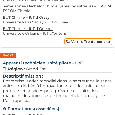
3ème année Bachelor chimie génie industrielles – ESCOM
ESCOM Chimie
BUT Chimie – IUT d’Orsay
Pour se tenir informé, il est conseillé de consulter
Université Paris Saclay – IUT d’Orsay
souvent les plateformes d'emploi locales, les salons
BUT Chimie – IUT d’Orléans
professionnels, ainsi que les sites des écoles. Les
Université d’Orléans – IUT d’Orléans
institutions éducatives à Mulhouse (68100) collaborent
Voir l'offre de contrat
souvent avec des entreprises pour faciliter le processus
d'apprentissage et d'embauche des étudiants. En effet,
BAC+3
plusieurs d'entre elles organisent des rencontres avec
des entreprises pour mieux orienter leurs élèves.
Apprenti technicien unité pilote – H/F
Région :
Grand Est
Comment postuler efficacement
Descriptif mission :
pour une alternance ?
Entreprise leader mondial dans le secteur de la santé
animale, dédiée à l'innovation et à la fourniture de
Pour maximiser ses chances de succès lors d'une
produits et services pour prévenir et traiter les
recherche d’une entreprise qui recrute en alternance à
maladies des animaux de ferme et de compagnie.
L'entreprise...
Mulhouse, il est important d’adopter une approche
structurée. Commencer par préparer un CV et une
Formation(s) associée(s) :
lettre de motivation adaptés à chaque offre est