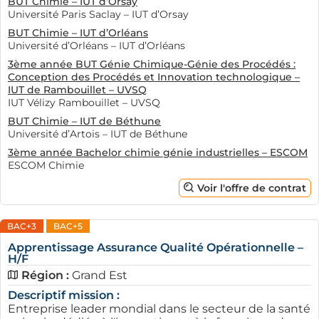
BUT Chimie – IUT d’Orsay
recommandé. Ces documents doivent mettre en avant
Université Paris Saclay – IUT d’Orsay
vos compétences, vos expériences précédentes et
BUT Chimie – IUT d’Orléans
Université d’Orléans – IUT d’Orléans
votre motivation pour le poste en apprentissage sur
Mulhouse. En ce sens,
AFi24
propose des conseils
3ème année BUT Génie Chimique-Génie des Procédés :
Conception des Procédés et Innovation technologique –
pratiques et des modèles de CV adaptés à l'
alternance
IUT de Rambouillet – UVSQ
dans l’hydrologie
ou
la chimie organique
.
IUT Vélizy Rambouillet – UVSQ
BUT Chimie – IUT de Béthune
Ensuite, il est conseillé de multiplier les canaux de
Université d’Artois – IUT de Béthune
recherche. Cela inclut les sites de recrutement
3ème année Bachelor chimie génie industrielles – ESCOM
généralistes, les plateformes spécifiques à l'alternance
ESCOM Chimie
et un réseau social professionnel comme LinkedIn. La
Voir l'offre de contrat
mise en réseau est aussi importante. N'hésitez pas à
parler de votre recherche autour de vous, que ce soit à
BAC+3
BAC+5
l'université, lors d'événements ou en participant à
diverses discussions en ligne.
Apprentissage Assurance Qualité Opérationnelle –
H/F
Il est conseillé de bien se préparer à des entretiens.
Région :
Grand Est
Vous devrez répondre à des questions sur vos attentes
Descriptif mission :
vis-à-vis de l'alternance et démontrer votre intérêt pour
Entreprise leader mondial dans le secteur de la santé