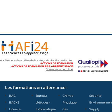
té a été délivrée au titre de la catégorie d’action suivante :
ACTIONS DE FORMATION
ACTIONS DE FORMATION PAR APPRENTISSAGE
Consulter le certificat
Les formations en alternance :
BAC
Bureau
Chimie
Sécurité
BAC+2
d'études -
Physique
Environnemen
Licence
Informatique
des
Supply