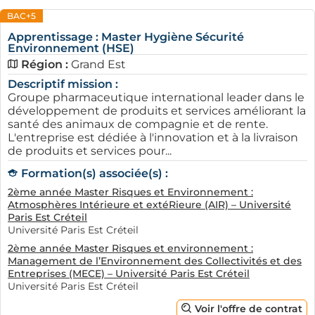
BAC+5
Utiliser AFi24 pour trouver une
alternance à Mulhouse
Apprentissage : Master Hygiène Sécurité
Environnement (HSE)
Région :
Grand Est
AFi24
se positionne comme une ressource
incontournable pour ceux qui recherchent une
Descriptif mission :
Groupe pharmaceutique international leader dans le
entreprise qui recrute en alternance à Mulhouse. Ce
développement de produits et services améliorant la
site propose une multiplicité d’offres adaptées aux
santé des animaux de compagnie et de rente.
différents profils d'apprentis, qu'ils soient étudiants ou
L'entreprise est dédiée à l'innovation et à la livraison
en reconversion professionnelle. En naviguant sur
de produits et services pour...
AFi24
, vous pouvez accéder à des annonces souvent
Formation(s) associée(s) :
mises à jour, basées sur vos critères de recherche.
2ème année Master Risques et Environnement :
Atmosphères Intérieure et extéRieure (AIR) – Université
Le site offre aussi des conseils pratiques pour rédiger
Paris Est Créteil
votre CV et votre lettre de motivation, ce qui peut
Université Paris Est Créteil
grandement faciliter votre candidature.
2ème année Master Risques et environnement :
Management de l’Environnement des Collectivités et des
Enfin,
Entreprises (MECE) – Université Paris Est Créteil
AFi24
propose parfois des informations sur des
Université Paris Est Créteil
événements locaux comme des salons de l'emploi, des
journées portes ouvertes d'entreprises ou des
Voir l'offre de contrat