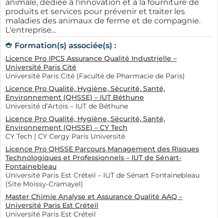
animale, dédiée à l'innovation et à la fourniture de
l'entreprise ainsi que pour son secteur d'activité.
produits et services pour prévenir et traiter les
Certaines PME apprécieront si vous vous informez au
maladies des animaux de ferme et de compagnie.
préalable sur leur historique et leur vision, ce qui
L'entreprise...
pourrait vous faire sortir du lot.
Formation(s) associée(s) :
Quels sont les secteurs qui
Licence Pro IPCS Assurance Qualité Industrielle –
Université Paris Cité
recrutent le plus en alternance à
Université Paris Cité (Faculté de Pharmacie de Paris)
Mulhouse ?
Licence Pro Qualité, Hygiène, Sécurité, Santé,
Environnement (QHSSE) – IUT Béthune
À Mulhouse, plusieurs secteurs se démarquent par leur
Université d’Artois – IUT de Béthune
capacité à recruter des alternants. De nombreuses
Licence Pro Qualité, Hygiène, Sécurité, Santé,
entreprises industrielles cherchent à intégrer des
Environnement (QHSSE) – CY Tech
CY Tech | CY Cergy Paris Université
jeunes talents pour des postes techniques,
commerciaux ou administratifs. Par ailleurs, le
Licence Pro QHSSE Parcours Management des Risques
Technologiques et Professionnels – IUT de Sénart-
commerce et les services représentent un vaste
Fontainebleau
domaine où les entreprises recherchent des alternants
Université Paris Est Créteil – IUT de Sénart Fontainebleau
pour des postes de vente, de gestion ou de marketing.
(Site Moissy-Cramayel)
Master Chimie Analyse et Assurance Qualité AAQ –
Université Paris Est Créteil
Université Paris Est Créteil