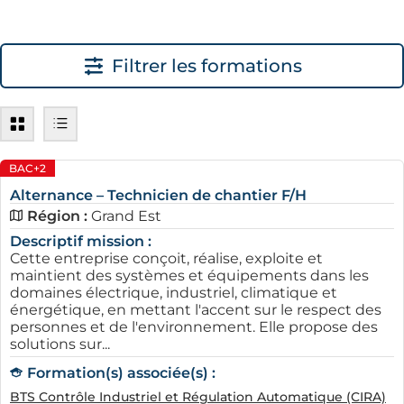
opportunités de découvrir des entreprises prêtes à
intégrer des alternants nombreuses.
Filtrer les formations
BAC+2
Alternance – Technicien de chantier F/H
Région :
Grand Est
Les opportunités d'alternance à
Descriptif mission :
Mulhouse
Cette entreprise conçoit, réalise, exploite et
maintient des systèmes et équipements dans les
Mulhouse, une ville dynamique du Grand Est, offre
domaines électrique, industriel, climatique et
énergétique, en mettant l'accent sur le respect des
plusieurs opportunités pour les jeunes en recherche
personnes et de l'environnement. Elle propose des
d'alternance. Grâce à une économie diversifiée, les
solutions sur...
entreprises Mulhousiennes cherchent souvent à
Formation(s) associée(s) :
intégrer des profils en alternance pour soutenir leur
BTS Contrôle Industriel et Régulation Automatique (CIRA)
développement. Dans ce contexte, il est essentiel de