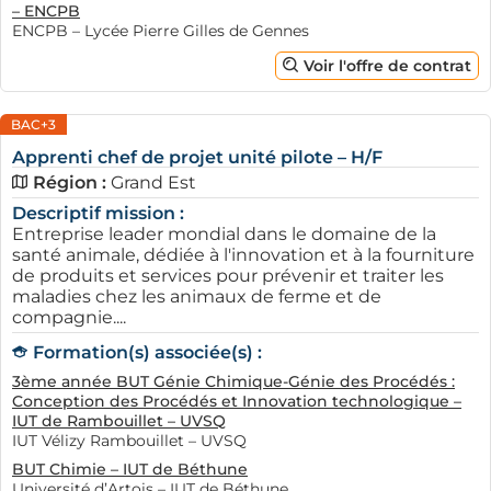
– ENCPB
connaître les secteurs d'activité qui recrutent le plus en
ENCPB – Lycée Pierre Gilles de Gennes
Alsace, dont le choix est particulièrement large.
Voir l'offre de contrat
Généralement, les domaines comme l'industrie, le
commerce et les services offrent des places en
BAC+3
alternance. Dans l'industrie, par exemple, plusieurs PME
Apprenti chef de projet unité pilote – H/F
sont en quête de jeunes
alternants dans la production
.
Région :
Grand Est
De même, le secteur technologique, affecté par la
Descriptif mission :
digitalisation, se trouve en pleine expansion au sein de
Entreprise leader mondial dans le domaine de la
cette ville. Les sociétés de services continuent à
santé animale, dédiée à l'innovation et à la fourniture
de produits et services pour prévenir et traiter les
rechercher des alternants pour former des experts.
maladies chez les animaux de ferme et de
Cette diversité d'opportunités est attrayante pour les
compagnie....
jeunes en quête de leur futur professionnel.
Formation(s) associée(s) :
3ème année BUT Génie Chimique-Génie des Procédés :
Conception des Procédés et Innovation technologique –
IUT de Rambouillet – UVSQ
IUT Vélizy Rambouillet – UVSQ
BUT Chimie – IUT de Béthune
Université d’Artois – IUT de Béthune