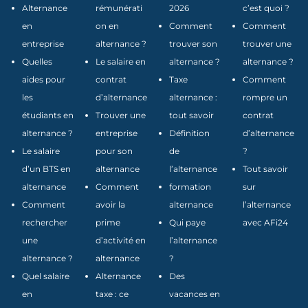
Alternance
rémunérati
2026
c’est quoi ?
en
on en
Comment
Comment
entreprise
alternance ?
trouver son
trouver une
Quelles
Le salaire en
alternance ?
alternance ?
aides pour
contrat
Taxe
Comment
les
d’alternance
alternance :
rompre un
étudiants en
Trouver une
tout savoir
contrat
alternance ?
entreprise
Définition
d’alternance
Le salaire
pour son
de
?
d’un BTS en
alternance
l’alternance
Tout savoir
alternance
Comment
formation
sur
Comment
avoir la
alternance
l’alternance
rechercher
prime
Qui paye
avec AFi24
une
d’activité en
l’alternance
alternance ?
alternance
?
Quel salaire
Alternance
Des
en
taxe : ce
vacances en