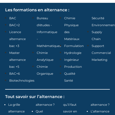
Les formations en alternance :
BAC
Bureau
Chimie
Sécurité
BAC+2
d'études -
Physique
Environnemen
Licence
Informatique
des
Supply
alternance
-
Matériaux
Chain
bac +3
Mathématiques
Formulation
Support
Master
Chimie
Hydrologie
Commercial
alternance
Analytique
Ingénieur
Marketing
bac +5
Chimie
Production
BAC+6
Organique
Qualité
Biotechnologies
Santé
Tout savoir sur l’alternance :
La grille
alternance ?
qu’il faut
alternance ?
alternance
Quel
savoir en
L’alternance