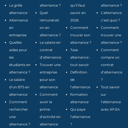
La grille
alternance ?
qu’il faut
alternance ?
alternance
Quel
savoir en
L’alternance
Alternance
rémunérati
2026
c’est quoi ?
en
on en
Comment
Comment
entreprise
alternance ?
trouver son
trouver une
Quelles
Le salaire en
alternance ?
alternance ?
aides pour
contrat
Taxe
Comment
les
d’alternance
alternance :
rompre un
étudiants en
Trouver une
tout savoir
contrat
alternance ?
entreprise
Définition
d’alternance
Le salaire
pour son
de
?
d’un BTS en
alternance
l’alternance
Tout savoir
alternance
Comment
formation
sur
Comment
avoir la
alternance
l’alternance
rechercher
prime
Qui paye
avec AFi24
une
d’activité en
l’alternance
alternance ?
alternance
?