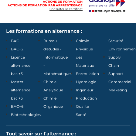
ACTIONS DE FORMATION
ACTIONS DE FORMATION PAR APPRENTISSAGE
Consulter le certificat
Les formations en alternance :
BAC
Bureau
Chimie
Sécurité
BAC+2
d'études -
Physique
Environnemen
Licence
Informatique
des
Supply
alternance
-
Matériaux
Chain
bac +3
Mathématiques
Formulation
Support
Master
Chimie
Hydrologie
Commercial
alternance
Analytique
Ingénieur
Marketing
bac +5
Chimie
Production
BAC+6
Organique
Qualité
Biotechnologies
Santé
Tout savoir sur l’alternance :