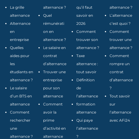
La grille
alternance ?
qu’il faut
alternance ?
alternance
Quel
savoir en
L’alternance
Alternance
rémunérati
2026
c’est quoi ?
en
on en
Comment
Comment
entreprise
alternance ?
trouver son
trouver une
Quelles
Le salaire en
alternance ?
alternance ?
aides pour
contrat
Taxe
Comment
les
d’alternance
alternance :
rompre un
étudiants en
Trouver une
tout savoir
contrat
alternance ?
entreprise
Définition
d’alternance
Le salaire
pour son
de
?
d’un BTS en
alternance
l’alternance
Tout savoir
alternance
Comment
formation
sur
Comment
avoir la
alternance
l’alternance
rechercher
prime
Qui paye
avec AFi24
une
d’activité en
l’alternance
alternance ?
alternance
?