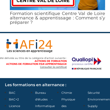
Formation scientifique Centre Val de Loire
alternance & apprentissage : Comment s’y
préparer ?
 été délivrée au titre de la catégorie d’action suivante :
ACTIONS DE FORMATION
ACTIONS DE FORMATION PAR APPRENTISSAGE
Consulter le certificat
Les formations en alternance :
BAC
Bureau
Chimie
Sécurité
BAC+2
d'études -
Physique
Environnemen
Licence
Informatique
des
Supply