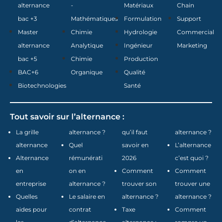
alternance
-
Matériaux
Chain
bac +3
Mathématiques
Formulation
Support
Master
Chimie
Hydrologie
Commercial
alternance
Analytique
Ingénieur
Marketing
bac +5
Chimie
Production
BAC+6
Organique
Qualité
Biotechnologies
Santé
Tout savoir sur l’alternance :
La grille
alternance ?
qu’il faut
alternance ?
alternance
Quel
savoir en
L’alternance
Alternance
rémunérati
2026
c’est quoi ?
en
on en
Comment
Comment
entreprise
alternance ?
trouver son
trouver une
Quelles
Le salaire en
alternance ?
alternance ?
aides pour
contrat
Taxe
Comment